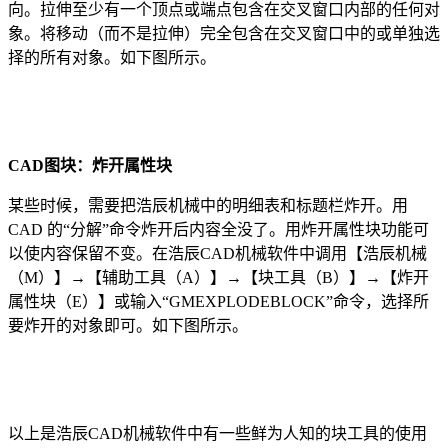
向。拉伸至少有一个顶点或端点包含在交叉窗口内部的任何对
象。将移动（而不是拉伸）完全包含在交叉窗口中的或单独选
择的所有对象。如下图所示。
CAD图块：
炸开属性块
某些时候，需要把浩辰机械中的明细表和标题栏炸开。用
CAD
的
“
分解
”
命令炸开后内容全没了。用炸开属性块功能可
以使内容保留不变。
在浩辰
CAD
机械软件中调用【浩辰机械
（
M
）】
→
【辅助工具（
A
）】
→
【块工具（
B
）】
→
【
炸开
属性块
（
E
）
】或输入
“
GMEXPLODEBLOCK
”
命令，选择所
要炸开的对象即可。如下图所示。
以上是
浩辰CAD机械软件中有一些鲜为人知的块工具
的使用