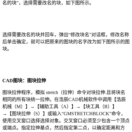
名的块
”
，
选择需要改名的块，
如下图所示。
选择需要改名的块并回车，弹出
“
修改块名
”
对话框，修改名称
后单击确定，就可以把原来的图块的名字改为如下图所示的图
块。
CAD图块：
图块拉伸
图块拉伸程序，模拟
stretch
（拉伸）命令对块拉伸
.
且将块名
相同的所有块统一拉伸。
在浩辰
CAD
机械软件中调用【浩辰
机械（
M
）】
→
【辅助工具（
A
）】
→
【块工具（
B
）】
→
【
图块拉伸
（
S
）】或输入
“
GMSTRETCHBLOCK
”
命令，
使用交叉窗口选择选择对象。交叉窗口必须至少包含一个顶点
或端点。指定拉伸基点，然后指定第二点，以确定距离和方