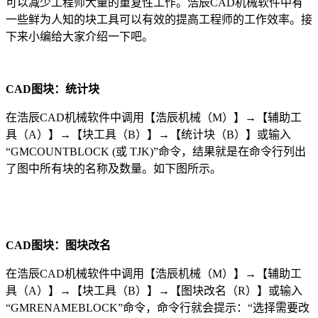
可以减少工程师大量的重复性工作。浩辰CAD机械软件中有
一些鲜为人知的块工具可以有效的提高工程师的工作效率。接
下来小编给大家介绍一下吧。
CAD图块：
统计块
在浩辰
CAD
机械软件中调用【浩辰机械（
M
）】
→
【辅助工
具（
A
）】
→
【块工具（
B
）】
→
【
统计块
（
B
）】或输入
“
GMCOUNTBLOCK (
或
TJK)
”
命令，
结果就是在命令行列出
了图中所有块的名称及数量。如下图所示。
CAD图块：
图块改名
在浩辰
CAD
机械软件中调用【浩辰机械（
M
）】
→
【辅助工
具（
A
）】
→
【块工具（
B
）】
→
【
图块改名
（
R
）
】或输入
“
GMRENAMEBLOCK
”
命令，命令行就会提示：
“
选择需要改