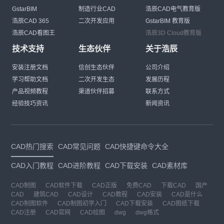
GstarBIM
制造行业CAD
浩辰CAD电气教育版
浩辰CAD 365
二次开发应用
GstarBIM 教育版
浩辰CAD看图王
浩辰3D Cloud教育版
技术支持
生态伙伴
关于浩辰
安装注册文档
信创生态伙伴
公司介绍
学习帮助文档
二次开发生态
发展历程
产品视频教程
渠道伙伴招募
联系方式
经验技巧资讯
新闻资讯
CAD热门搜索
CAD常见问题
CAD快捷键命令大全
CAD入门教程
CAD进阶教程
CAD下载安装
CAD素材库
CAD制图
CAD软件下载
CAD正版
免费CAD
下载CAD
国产
CAD
建筑CAD
CAD设计
CAD教程
CAD安装
CAD是什么
CAD制图软件
CAD制图初学入门
CAD下载安装
CAD图纸下载
CAD注册
CAD官网
CAD绘图
dwg
dwg格式