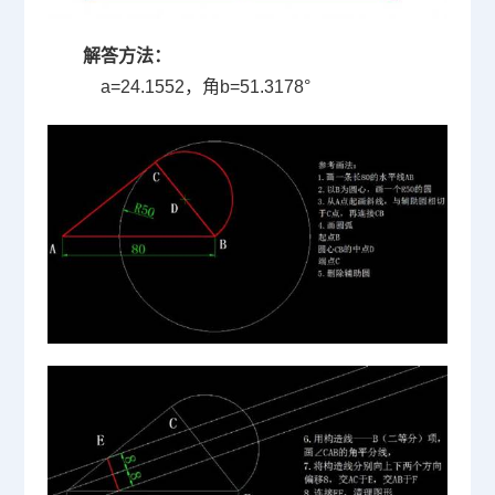
解答方法：
a=24.1552，角
b=51.3178
°