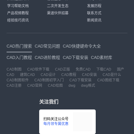
学习帮助文档
二次开发生态
发展历程
产品视频教程
渠道伙伴招募
联系方式
经验技巧资讯
新闻资讯
CAD热门搜索
CAD常见问题
CAD快捷键命令大全
CAD入门教程
CAD进阶教程
CAD下载安装
CAD素材库
CAD制图
CAD软件下载
CAD正版
免费CAD
下载CAD
国产
CAD
建筑CAD
CAD设计
CAD教程
CAD安装
CAD是什么
CAD制图软件
CAD制图初学入门
CAD下载安装
CAD图纸下载
CAD注册
CAD官网
CAD绘图
dwg
dwg格式
关注我们
扫码关注公众号
每月领专属优惠