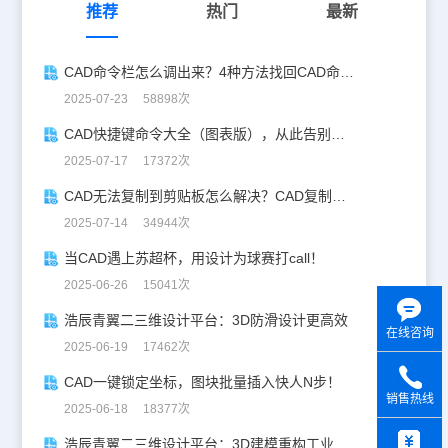
推荐
热门
最新
CAD命令栏怎么调出来？4种方法找回CAD命令栏
2025-07-23 58898次
CAD快捷键命令大全（图表版），从此告别低效绘图！
2025-07-17 17372次
CAD无法复制到剪贴板怎么解决？CAD复制失灵自救指南
2025-07-14 34944次
当CAD遇上苏超杯，用设计为球赛打call！
2025-06-26 15041次
浩辰青翼二三维设计平台：3D防滑设计更高效
在线咨询
2025-06-19 17462次
CAD一键锁定坐标，图块批量插入快人N步！
销售热线
2025-06-18 18377次
y
浩辰青翼二三维设计平台：3D建模重构工业美学