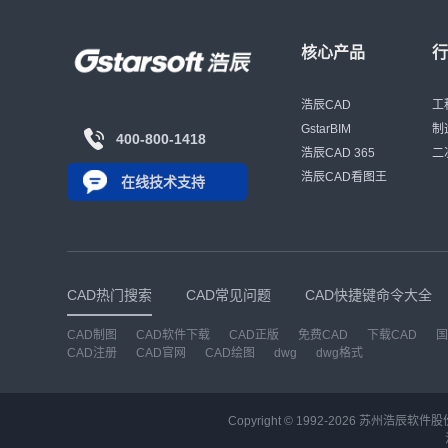
核心产品
浩辰CAD
工
GstarBIM
制
400-800-1418
浩辰CAD 365
二
浩辰CAD看图王
在线技术支持
CAD热门搜索
CAD常见问题
CAD快捷键命令大全
CAD制图
CAD软件下载
CAD正版
免费CAD
下载CAD
国
CAD注册
CAD官网
CAD绘图
dwg
dwg格式
Copyright © 1992-
2026
苏州浩辰软件股