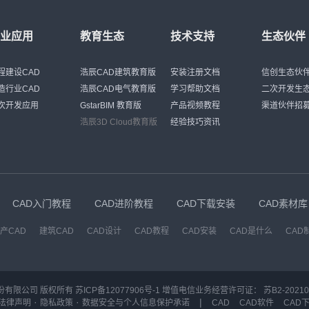
行业应用
教育生态
技术支持
生态伙伴
程建设CAD
浩辰CAD建筑教育版
安装注册文档
信创生态伙
造行业CAD
浩辰CAD电气教育版
学习帮助文档
二次开发生
次开发应用
GstarBIM 教育版
产品视频教程
渠道伙伴招
浩辰3D Cloud教育版
经验技巧资讯
CAD入门教程
CAD进阶教程
CAD下载安装
CAD素材库
产CAD
建筑CAD
CAD设计
CAD教程
CAD安装
CAD是什么
CAD
份有限公司 版权所有
苏ICP备12077906号-1
增值电信业务经营许可证：
苏B2-20210
·
·
|
法律声明
隐私政策
数据安全与个人信息保护承诺
CAD
CAD软件
CAD