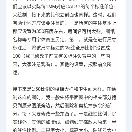
们应该以实际每
1MM
对应
CAD
中的每个标准单位
1
来绘制，接下来的其他立剖面也同样。这时，我们
有两个地方应该要注意的，一是所有的字体基本上
都应设置为
350
高度左右，房间名可稍大些，图纸
名称等专用字体高度另定。第二，就是在进行尺寸
标注后，将该尺寸标注的“标注全局比例”设置成
100
（我已修改了前文有关标注设置中的一些内
容，大家注意观看）。其他的设置，按照前文所
述。
接下来是
1:50
比例的楼梯大样和卫生间大样。在绘
制这样的图时，我一般先将平面图中的相关部分拷
贝到原来图纸旁边，然后删除和剪接掉多余的部
分。接下来要修改一些东西了。一是线性比例，除
实线外，其他的如虚线、点划线等都改为原来一半
的线性比例。二是字大小、标高大小、轴线号大小