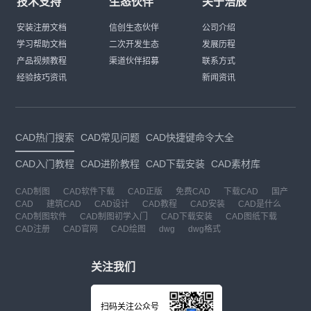
技术支持
生态伙伴
关于浩辰
安装注册文档
信创生态伙伴
公司介绍
学习帮助文档
二次开发生态
发展历程
产品视频教程
渠道伙伴招募
联系方式
经验技巧资讯
新闻资讯
CAD热门搜索
CAD常见问题
CAD快捷键命令大全
CAD入门教程
CAD进阶教程
CAD下载安装
CAD素材库
CAD制图
CAD软件下载
CAD正版
免费CAD
下载CAD
国产
CAD
建筑CAD
CAD设计
CAD教程
CAD安装
CAD是什么
CAD制图软件
CAD制图初学入门
CAD下载安装
CAD图纸下载
CAD注册
CAD官网
CAD绘图
dwg
dwg格式
关注我们
扫码关注公众号