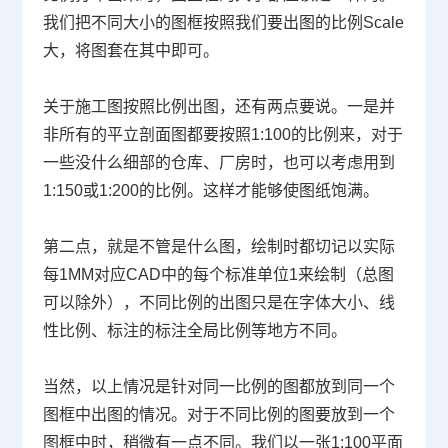
我们把不同大小的图框按照我们要出图的比例
Scale
大，将图套在其中即可。
关于施工图按照比例出图，还有两点要说。一是并
非所有的平立剖面图都要按照
1:100
的比例来，对于
一些没什么细部的仓库、厂房时，也可以考虑用到
1:150
或
1:200
的比例。这样才能够使图纸饱满。
第二点，就是不管是什么图，绘制时都切记以实际
每
1MM
对应
CAD
中的每个标准单位
1
来绘制（总图
可以除外），不同比例的出图只是在字体大小、线
性比例、标注的标注全局比例等地方不同。
当然，以上情况是针对同一比例的图都放到同一个
图框中出图的情况。对于不同比例的图要放到一个
图框中时，稍微有一点不同。我们以一张
1:100
平面