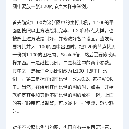
图中要放一张
1:20
的节点大样来举例。
首先确定
1:100
为这张图中的主打比例，
1:100
的平
面图按照以上方法绘制完毕，
1:20
的节点大样，也
按照上述方法绘制好，并修改好各个设置。当发现
要将其并入
1:100
的图中出图时，把
1:20
的节点拷贝
一份到
1:100
的图框内，
Scale5
倍，然后需要修改两
样东西。一是线性比例，二是标注中的两个参数。
其中之一是标注全局比例改为
1:100
（即主打比
例），第二是标注线性比例，改为
0.2
。这样就
OK
了。当然，在绘制其他比例的图纸时，如果一开始
就确定其要和其他不同比例的图纸放在一起，上面
的有些顺序可以调整，可以减少一些步骤，较少耗
时。
对于不按照比例出的图，也同样有些东西要注意，