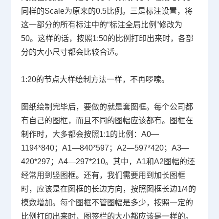
同样的
Scale
为原来的
0.5
比例。三是标注设置，将
这一部分的所有标注中的“标注全局比例”修改为
50
。这样的话，按照
1:50
的比例打印出来时，各部
分的大小尺寸都会比较合适。
1:20
的节点大样绘制方法一样，不再啰嗦。
图纸绘制完毕后，要做的就是套图框。每个公司都
有自己的图框，而且不同的图幅应该都有。图框在
制作时，大多都会按照
1:1
的比例：
A0
—
1194*840
；
A1
—
840*597
；
A2
—
597*420
；
A3
—
420*297
；
A4
—
297*210
。其中，
A1
和
A2
图幅的还
经常用到竖图框。还有，我们需要用到加长图框
时，应该是在图框的长边方向，按照图框长边
1/4
的
模数增加。每个图框不管图幅是多少，按照一定的
比例打印出来时，图签栏的大小都应该是一样的。