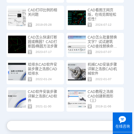
CAD打印比例的相
CAD看图王网页
关问题
版，在线览图轻松
任性！
2019-05-28
2024-07-12
CAD怎么快速打断
CAD怎么批量替换
圆或椭圆？CAD打
文字？试试建筑
断圆/椭圆方法步骤
CAD查找替换命
令！
2023-07-17
2023-07-07
给排水CAD软件安
机械CAD安装步骤
装步骤之浩辰CAD
详解之浩辰CAD机
给排水
械软件
2022-01-24
2022-01-07
CAD软件安装步骤
CAD教程之浩辰
详解之浩辰CAD软
CAD创建新图形
件
（三）
2021-11-30
2019-11-06
在线咨询