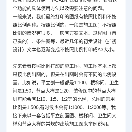
以我们就来介绍一下
CAD打印
比例的问题，看看这
个功能的具体使用方法以及需要注意的问题。
一般来说，我们最终打印的图纸有按照比例和不按
照比例两种。按照比例的，一般是施工图；不按照
比例的情况有很多，一般有方案文本、过程图（自
己看的）、条件图等，最近几年的初步设计（扩初
设计）文本也逐渐变成不按照比例打印成
A3
大小。
先来看看按照比例打印的施工图。施工图基本上都
是按比例出图的，但是在出图时会有不同的比例设
置。比如说，平立剖一般都是
1:100
，楼梯间、卫生
间是
1:50
，节点大样是
1:20
，装修图中的节点大样
则可能会有
1:10
、
1:5
、
1:2
等的比例，总图的常用
比例是
1:500,
有时候也会有
1:1000
、
1:2000
等。我
接下来以一套包括平立剖面图、楼梯间、卫生间大
样和节点大样的常规的建筑施工图来举例说明。