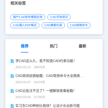
助哦。
例”的呢？】其实是这样子的：你CAD中全部东西都按照真正的尺寸
相关标签
去绘制，然后，你要放进一个“图纸框”里面，但是，这个图纸框是经
过了缩放的，譬如说，你的图纸标明比例是1:100，那么，你的这个
图框的大小就是这样得来的“把A3纸的尺寸乘以100倍”，然后，你把
国产CAD软件哪款好用
CAD字体常识
绘制的东西放进了这个A3的100倍的图纸框里面，然后进行打印。但
是，其实，打印的时候实际还是用A3去打印的，这时，你的图的内
CAD输入PDF格式
CAD推断约束
CAD倒角命令
容就相当于缩小了100倍，但是，你图里面的尺寸标注内容还是没有
减少的（原先标明1mi的还是1米，原先标明10米的还是10米），所
以，就变成了“代表的长度没有变、但是实际长度缩小了100倍”的情
况，也就是实现了“1比100”的效果； 【总结】“1：n”代表的是打印出
来的图纸中，1个单位的长度代表了实际中的n个单位的长度；在
推荐
热门
最新
CAD中，按照实际真正尺寸进行绘制。【对于你的这个图中】“1：
20”就不用我再解释了吧，呵呵……360，通常是简略了单位的简捷
说法，这个被省掉的单位通常是mm（毫米）。CAD软件（自身）没
学CAD这么久，竟不知道CAD约束功能！
有设置“绘图比例”——绘图总是按1比1（实际单位、数据输入······）
①CAD在绘图时（需首先设置“单位”——如：毫米、厘米、米····英制
2025-03-12 26976次
单位、天文单位、光年·····等等）单位的设定（计算机就按“屏幕单位
显示”）——自动标注的单位也就决定了。②CAD在“图形缩放”时：可
CAD高效绘图秘籍：CAD常用命令大全图表珍藏版
随机输入“比例值”——值得注意的是：原来已经标注的图形数据，随
2025-03-07 23379次
着缩放比例“数据也产生了相对应的变化···”；③按1比1绘出的图（在
打印的施工图上往往标有1:50、100、····1000或更大······），是需
CAD云批注不见了？一键解锁查看秘籍！
要你（事先标出的）——在打印时，需按设定的比例出图。④在CAD
里设定的单位如果是“厘米”而我们画“一厘米的方框”与“一米的方框”与
2025-03-05 21790次
“一百米的方框”如果画成“一样大”我们需在方框的下部分别标出1:1、
实习生CAD种树比我快？让设计长出新可能
1:100、1:10000，别人才会知道这三个方框的比例大小（如果是按