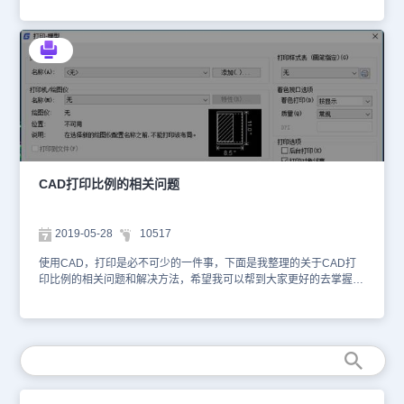
（总图可以除外），不同比例的出图只是在字体大小、线性比例、标
打印出来以后是实际物体的尺寸的1%。也就实现了1:100的实际含
则每次打印都需要调整图框和图纸空间中纸的相对位置。 9）在“布
420*297，那边在cad中绘制一个矩形，大小是3000*2000mm，准
注的标注全局比例等地方不同。当然，以上情况是针对同一比例的图
义。(上面说的吧1:1的图框放大100倍就是和插入图框的时候吧比例
局2”选项卡上按以上方法可以设置A3图纸的打印。右击“模型”或“布
备用A3的图框，那么A3的图框测量尺寸是多少呢？答案是
都放到同一个图框中出图的情况。对于不同比例的图要放到一个图框
设置成100是一样的,标注也一样,所以标注和图框要保持一个比例,才
局”按钮可以新建布局。同理可以设置A2、A1、A0等的打印格式。
420*297，也可以是4200*2970为什么呢？此刻，你有三种选择：A:
中时，稍微有一点不同。我们以一张1:100平面图中要放一张1:20的
能保证打印出来的字体的大小)。同理:你要是想在1:100的图框里插入
另外需要注意，布局空间里面，白色虚拟纸张上有用虚线，一般虚
你在当前新图中插如了一个420*297的图框?，为方便绘图需要把：
节点大样来举例。首先确定1:100为这张图中的主打比例，1:100的平
1:10的图形,那就要把1:10的图形放大10倍。此时要注意你1:10的字
线框内都是可以cad打印的，框外是不打印意思，但可能纸张摆放有
输入命令dimstyle/主单位/比例因子设置为10， 输入命令ltscale设置
面图按照以上方法绘制完毕，1:20的节点大样，也按照上述方法绘制
体高度也要相应的放大10倍。可以做成块再放大打印浩辰CAD图纸
变化，细节需要重新设置，主要是边线设置注意。 还有，对设置好
为0.1B:你在当前新图中插入了一个4200*2970的图框?，此时无需进
好，并修改好各个设置。当发现要将其并入1:100的图中出图时，把
应注意的6个问题使用 浩辰CAD 绘图软件输出图形时, 经常会碰到一
的打印模式，如果想更改打印机，则需要重新修改标准图纸尺寸（可
行设置直接绘图了C:你在当前新图中插入了一个420*297的图框，先
1:20的节点拷贝一份到1:100的图框内，Scale5倍，然后需要修改两
些意想不到的问题, 如打印图形不完整、线丢失、图线浅淡等,这些问
打印区域），其他不变。主要注意打印比例设置养成好的习惯。
用命令scale把图框放大10倍，此时无需进行设置直接绘图了记住：1
样东西。一是线性比例，二是标注中的两个参数。其中之一是标注全
题严重影响图面质量,甚至使打印不能正常进行, 在有关书籍中很少有
无论你哪种方式，在图框的比例中请标注1:10，因为这里的比例是指
局比例改为1:100（即主打比例），第二是标注线性比例，改为0.2。
这方面的论述。研究这些问题产生的原因,找到解决办法,就能顺利的
你打印到A3纸质上的比例，而且是A3的纸质纸。 2 无论cad中图框
这样就OK了。当然，在绘制其他比例的图纸时，如果一开始就确定
打印出高质量的图形。下面介绍6种解决办法:1.正确选择显示卡浩辰
中测量值是多少，和打印成纸质文件尺寸没有必然的关系，一个电子
其要和其他不同比例的图纸放在一起，上面的有些顺序可以调整，可
CAD打印比例的相关问题
CAD 有 2 种显示卡: 模型卡和布局卡。虽然都可打印出图, 但布局卡
cad文档，可以铺满打印到任何尺寸的纸张文件上，只不过打印在小
以减少一些步骤，较少耗时。对于不按照比例出的图，也同样有些东
是 浩辰CAD 专门为打印出图设计的,故最好在布局卡中出图。在布局
尺寸的纸上显着小，打印在大尺寸的纸张上显着大而已。这张电子档
西要注意，同样也要注意比例问题。下面我们以一个方案来举例说
卡中可设置几个浮动视口, 浮动视口可任意改变大小,任意移动位置;
的图纸，打印成了A3纸质文件，施工人员通过手里的卷尺量一个线
明。我们在进行一个方案设计时，到了整理出图阶段，就要注意比例
2019-05-28
10517
不同视口可显示不同的投影方向,不同的比例。所有视口的内容同时
段是10mm，比例尺是1:10，他知道这个线实际是100mm。如果你
问题了。首先要确定一下最终出图的图幅，以前的方案文本都是A3
打印出图,就可以在同一图面上灵活的布置各种视图。在模型卡中,虽
的打印机里装的不是A3的图纸，装的A4的纸，整张图也可以通过布
的，现在也常用A2的了（即两个竖版A3拼）。在确定了最终出图比
使用CAD，打印是必不可少的一件事，下面是我整理的关于CAD打
然也能设置多个视口,但每次只能打印 1个视口的内容。这是布局卡与
满打印的，那么施工人员拿着这个A4的图纸，在现场是如何看呢？
例后，我们要预估一下大概的出图比例，然后按照打印出来的字高为
印比例的相关问题和解决方法，希望我可以帮到大家更好的去掌握
模型卡的主要区别。2.图形布局创建浮动视口可选主菜单“视图/视口/
在有些图框中会明确标注，图框是A3图框，施工人员一看A4纸质纸
2.5MM左右（方案文本的比例一般在1:200以上，除非是做别墅、小
CAD。【首先】“1:100”，意思就是说：打印出来的图纸，图纸上的1
新建视口”,更方便的方法是直接复制视口。视口与直线、圆等都是浩
张就知道纸张打印的时候是不合适的，他会想象手里拿的图纸是A3
住宅、小公建，字体大小和标注尺寸可以适当小些）凡推出在图纸中
米代表实际中尺寸的100米；所以譬如说，一张1:100的图纸，如果
辰CAD 的基本图元,进入布局卡, 系统便自动建立 1 个矩形视口, 可以
的，通过手里的卷尺量一个线段是10mm，比例尺是1:10，他知道这
的字体大小和标注尺寸的合适数值。有必要时，可以在整理初期先将
打印准确，那么你量到图纸上面1厘米长度的东西，它对应的实际尺
和编辑其他图元一样,对视口进行移动、缩放、复制等操作通过以上
个线实际是200mm。上述内容的放向就是CAD打印比例设置的相关
第一张画得差不多的图打出来看看，确认没问题后，再继续其他图纸
寸就是100厘米，也就是1米；【然后】关于在CAD中绘图的问题：
详细介绍，想必大家对绘图比例和打印比例有了一定的了解。安装浩
问题的解决方案了，希望大家在阅读之后可以很好的解决你所遇见的
的整理完善。图纸全部整理完毕，套好图框，交给打印公司—OK。
其实，无论你是1比多少，你画CAD的时候都是按照真正的尺寸去绘
辰CAD软件试试吧。更多CAD教程技巧，可关注浩辰CAD官网进行
问题。
在使用CAD打印比例功能的时候，大家需要注意以上我们提及的问
制的，譬如说你画2500长的墙身，那么CAD文件中就画2500，你画
查看
题，同时，除了打印比例，图纸空间对打印比例的设置也有很大的帮
350的柜那么CAD中就画350.【那么，究竟是怎么样实现了这个“比