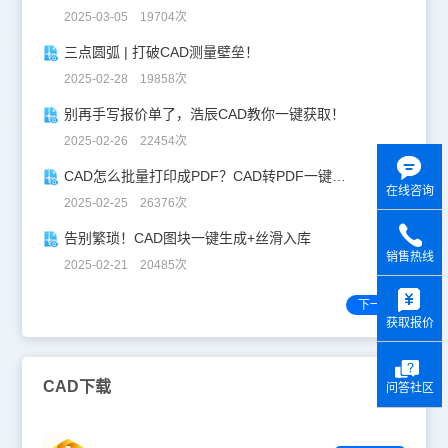
“毫米”设定的单位就需扩大10倍······）CAD打印比例设置的相关问题
2025-03-05 19704次
的解决方案了，希望大家在阅读之后可以很好的解决你所遇见的问
题。
三点圆弧 | 打破CAD测量壁垒！
2025-02-28 19858次
别再手写报价单了，浩辰CAD教你一键获取！
2025-02-26 22454次
CAD怎么批量打印成PDF？CAD转PDF一键批量完成！
在线咨询
2025-02-25 26376次
告别繁琐！CAD图块一键生成+丝滑入库
销售热线
2025-02-21 20485次
y
下一页
获取报价
CAD下载
问答社区