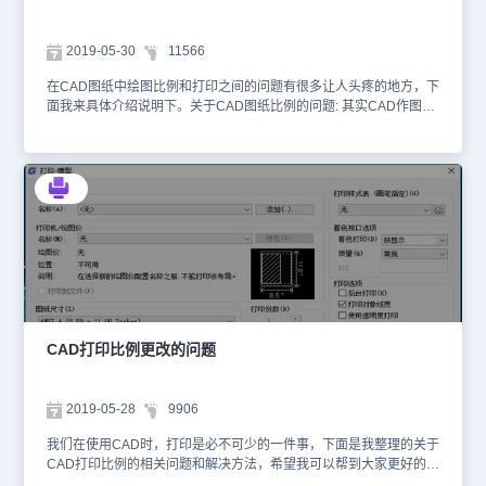
准单位1来绘制，接下来的其他立剖面也同样。这时，我们有两个地
印”和“最后打印图纸空间”，“打印样式表”内选一种打印样式（取决于
方应该要注意的，一是所有的字体基本上都应设置为350高度左右，
按线宽打印还是按颜色打印，根据个人的习惯或者公司的规定，如果
房间名可稍大些，图纸名称等专用字体高度另定。第二，就是在进行
2019-05-30
11566
绘图时不同的图线设置的是线宽，则可选“monochrome.ctb”选项，
尺寸标注后，将该尺寸标注的“标注全局比例”设置成100（我已修改
也可以自己建立打印样式，可按右侧铅笔拖尾巴的“打印样式表编辑
了前文有关标注设置中的一些内容，大家注意观看）。其他的设置，
在CAD图纸中绘图比例和打印之间的问题有很多让人头疼的地方，下
器”按钮进行编辑或创建）。 4）打印机的设置以PDF打印机为例，
按照前文所述。接下来是1:50比例的楼梯大样和卫生间大样。在绘制
面我来具体介绍说明下。关于CAD图纸比例的问题: 其实CAD作图的
选定打印机后按右侧的“特性”按钮进入“绘图仪配置编辑器”对话框，
这样的图时，我一般先将平面图中的相关部分拷贝到原来图纸旁边，
时候,只要你不进行放大和缩小。所画的线段长度是不会变化的。例
按“设备和文档设置”按钮，选“修改标准图纸尺寸（可打印区域）”选
然后删除和剪接掉多余的部分。接下来要修改一些东西了。一是线性
如你在1:1下画的1000长的直线和在1:100下画的1000长的线在图中
项，在下面弹出的框内找到“A4”然后点右侧的“修改”按钮，在弹出的
比例，除实线外，其他的如虚线、点划线等都改为原来一半的线性比
是一样的,这个尺寸是图形的实际尺寸,我把它称为测量尺寸(用DI命令
对话框内的“上、下、左、右”内均填入数字“0”，按“下一步”，在“PMP
例。二是字大小、标高大小、轴线号大小同样的Scale为原来的0.5比
可以测量得出的)。所不同的是出图比例,现在的软件在插入图框和写
文件名”框内输入一个名称如“A4-V”，按“确定”，在弹出的对话框内将
例。三是标注设置，将这一部分的所有标注中的“标注全局比例”修改
字体的时候会根据你设置的出图比例来调整图框和字体的大小。例如
输入框内末尾的“PDF.pc3”修改为“A4-V.pc3”,按“完成”。至此，“页面
为50。这样的话，按照1:50的比例打印出来时，各部分的大小尺寸都
你在1:1比例下插入的A3图框为420*297,其量得尺寸就是420*297;而
设置”完成。“确定”后回到A4布局窗口。 5）在A4布局窗口内，拖动
会比较合适。1:20的节点大样绘制方法一样，不再啰嗦。图纸绘制完
在1:100的比例下插入的A3图框写的是420*297,但实际插入以后量得
黑色框的左下角至白色图纸的左下角，使二者重合（必要时可放大后
毕后，要做的就是套图框。每个公司都有自己的图框，而且不同的图
尺寸是42000*29700。所以我们要控制出图时候的字体大小、图形
操作），同样使二者右上角重合 6）鼠标左键选中刚才拖动的黑色
幅应该都有。图框在制作时，大多都会按照1:1的比例：A0—
大小,只要控制出图比例就可以了。这个在插入别人的图形时候很重
框，然后按右键，在弹出的菜单的最下面选“特性”选项，在弹出的窗
1194*840；A1—840*597；A2—597*420；A3—420*297；A4—
要。例如我决定打印时的图框是1:1,插入的时候(天正或者探索者)把
口内的“标准比例”一项选1：1，关闭对话框。双击图形区域（实际是
297*210。其中，A1和A2图幅的还经常用到竖图框。还有，我们需
插入命令下的比例改成1:1,这时候插入的图框(以A3为例)是
为了在布局窗口下进入模型空间），然后平移图形及图框，使图框边
要用到加长图框时，应该是在图框的长边方向，按照图框长边1/4的
420*297。这时候把你所画的图放进图框,那么打印出来的比例就是
缘与A4纸的边缘对齐（必要时可放大后操作）。注意：必须是平
CAD打印比例更改的问题
模数增加。每个图框不管图幅是多少，按照一定的比例打印出来时，
1:1,也就是打印出来的A3图上得1毫米就是实际物体的1毫米。这个估
移，绝对不可以转动鼠标滚轮而使图形缩放。对齐后双击图纸以外的
图签栏的大小都应该是一样的。我们把不同大小的图框按照我们要出
计只有画零件的人用得上,大部分人会发现这样插入的图框好小啊。
区域以退出模型空间（对齐时使用的放大操作也必须是在图纸空间
图的比例Scale大，将图套在其中即可。关于施工图按照比例出图，
呵呵,那是当然啦,因为你不是想画1:1的图纸,以1:100为例,你在图纸中
内）。 7）至此，图纸的打印格式设置完成。按“文件打印预览”，即
2019-05-28
9906
还有两点要说。一是并非所有的平立剖面图都要按照1:100的比例
写明比例为1:100,这句话实际含义是要保证你的图纸打印出来以后,所
可看到打印到A4纸上的图形和图框（图上画出的纸边界已经不存在
来，对于一些没什么细部的仓库、厂房时，也可以考虑用到1:150或
量得的尺寸1毫米代表了实际的100毫米。这时候应该把你所插入的
了）。如果实际打印出来后，该隐的不隐该藏的不藏，则调整一下图
我们在使用CAD时，打印是必不可少的一件事，下面是我整理的关于
1:200的比例。这样才能够使图纸饱满。第二点，就是不管是什么
1:1的图框放大100倍,再把CAD图纸放进去,图中图框放大了100倍,但
框和图纸空间中纸的相对位置即可。 8）按以上方法绘图和打印时，
CAD打印比例的相关问题和解决方法，希望我可以帮到大家更好的去
图，绘制时都切记以实际每1MM对应CAD中的每个标准单位1来绘制
是实际打印出来的图纸大小并没有变,也就是说这个图框里面的内容
需注意，绘图时图框（而不是图纸）的左下角在坐标（0，0）处，否
掌握CAD。以前大家在纸上画图的时候，知道A3的图的大小是