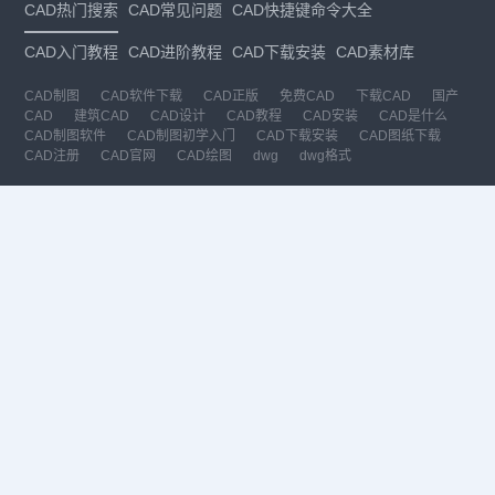
CAD热门搜索
CAD常见问题
CAD快捷键命令大全
CAD入门教程
CAD进阶教程
CAD下载安装
CAD素材库
CAD制图
CAD软件下载
CAD正版
免费CAD
下载CAD
国产
CAD
建筑CAD
CAD设计
CAD教程
CAD安装
CAD是什么
CAD制图软件
CAD制图初学入门
CAD下载安装
CAD图纸下载
CAD注册
CAD官网
CAD绘图
dwg
dwg格式
关注我们
扫码关注公众号
每月领专属优惠
Copyright © 1992-
2026
苏州浩辰软件股份有限公司 版权所有
苏ICP备
12077906号-1
增值电信业务经营许可证：
苏B2-20210241
苏公网安备
32059002004222号