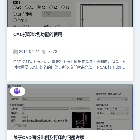
仪上对图纸进行严格的1：1打印都是毫无问题的，严格按图纸标题栏
标明的比例打印是设计人员应该养成的好习惯。下面叙述严格按比例
打印的方法和设置。 在模型空间绘制完图形后在布局空间（即图纸
空间）打印（模型空间和布局空间的切换见窗口左下方的按钮）。为
方便打印和与他人交流，可以在模型空间的图框内按比例绘制图形，
而在图框外留一份1：1的图形，这样做的目的主要是文字和标注的需
CAD打印比例功能的使用
要，如果有更好的方法当然可以采用。注意：图框外的图纸边界也需
画出（即纸的边界）。 布局打印模板的设置：可以在同一张图纸内
设置各种图幅的打印模式，比如A4、A3、A2、A1、A0等。现以纵
2019-07-22
7973
置A4图幅为例，其他图幅照此办理。 1）在模型空间绘制图纸完成
后，鼠标左键点击窗口左下方“模型”按钮右侧的“布局1”按钮切换到布
CAD绘制完图纸之后，需要将图纸打印出来是众所周知的，但是打印
局空间。在“布局1”按钮上单击鼠标右键，在弹出的菜单中选“重命
时候需要涉及比例的的问题，所以我们就来介绍一下CAD打印比例的
名”，输入“A4”（当然也可以随意输入其他，取决于个人爱好）。
问题，看看这个功能的具体使用方法以及需要注意的问题。一般来
2）在刚建立的“A4” 按钮上单击鼠标右键，在弹出的菜单中选“页面
说，我们最终打印的图纸有按照比例和不按照比例两种。按照比例
设置管理器”，在弹出的对话框中单击“新建”按钮，在“新页面设置名”
的，一般是施工图；不按照比例的情况有很多，一般有方案文本、过
中输入“A4-V”（表示A4纵置，也可其他输入），按“确定”后弹出“页面
程图（自己看的）、条件图等，最近几年的初步设计（扩初设计）文
设置”对话框，可以在此设置打印模式，设置完后按“确定”，也可以先
本也逐渐变成不按照比例打印成A3大小。先来看看按照比例打印的
不设置，按“取消”回到“页面设置管理器”，不管怎样，要使设置生
施工图。施工图基本上都是按比例出图的，但是在出图时会有不同的
效，必须将设置变为当前设置，方法是鼠标左键选中“A4-V”然后按
比例设置。比如说，平立剖一般都是1:100，楼梯间、卫生间是
“置为当前”。 3）要修改设置，在“页面设置管理器”对话框内鼠标左
1:50，节点大样是1:20，装修图中的节点大样则可能会有1:10、
键选中“A4-V”然后按“修改”按钮，进入“页面设置”对话框，在“打印机/
1:5、1:2等的比例，总图的常用比例是1:500,有时候也会有1:1000、
绘图仪”名称栏内可选实际的打印机/绘图仪，也可以选虚拟打印机如
1:2000等。我接下来以一套包括平立剖面图、楼梯间、卫生间大样和
PDF打印机。在“图纸尺寸”框内选“A4”，在“打印区域”框内选“布局”，
节点大样的常规的建筑施工图来举例说明。首先，我们一开始绘制的
在“图纸偏移”框内输入X：0.0，Y：0.0，在“打印比例”框内选“1：
一般都是平面图，这时我们应该以实际每1MM对应CAD中的每个标
关于CAD图纸比例及打印的问题详解
1”， “缩放线宽”不选，“图形方向”选“纵向”，“打印选项”选“按样式打