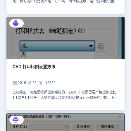
候，有可能出现比例不是正好布满，有错误提示，这个要如何设置？
是否影响打印结果？ 比如我的图纸是60CM*60CM，打印在A0的纸
张上，空间是足够的，但是打印的时候会提示打印比例和注释比例不
一致，应该怎么解决？ 其实发生这种情况的原因很简单，因为图纸
在打印出来的时候是需要显示图框的，所以在打印的时候，会预留
10mm不等的边，因此打印出来的实际比例会有小小的偏差，这种情
况很多时候可以直接忽略掉，出现这个提示，我们只需要点击在这种
情况下始终继续即可，并不会影响出图。 如果要完全布满图纸，可
以通过将打印比例设置为布满图纸，这样打印的时候就不会出现注释
比例和打印比例不相等的提示了，如下图所示 需要注意，一般建议
设计人员在实际绘图的时候，都是按照1：1的比例进行绘图，也就是
实际中的尺寸是多大就画成多大的，然后通过图框来调整打印出图的
比例，最后出图设置打印比例在选择相应比例和纸张对应。
CAD 打印比例设置方法
2019-10-25
12582
Cad绘图一般都是按照比例绘制的，cad打印也是需要严格比例比如
1:1或者1:100等，大家养成安装比例打印是设计人员好的习惯，下面
介绍一下具体打印比例设置方法。 在模型空间绘制完图形后在布局
空间（即图纸空间）打印（模型空间和布局空间的切换见窗口左下方
的按钮）。为方便打印和与他人交流，可以在模型空间的图框内按比
例绘制图形，而在图框外留一份1：1的图形，这样做的目的主要是文
字和标注的需要，如果有更好的方法当然可以采用。注意：图框外的
图纸边界也需画出（即纸的边界）。 不管是在打印机上还是在绘图