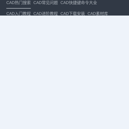
CAD热门搜索
CAD常见问题
CAD快捷键命令大全
CAD入门教程
CAD进阶教程
CAD下载安装
CAD素材库
CAD制图
CAD软件下载
CAD正版
免费CAD
下载CAD
国产
CAD
建筑CAD
CAD设计
CAD教程
CAD安装
CAD是什么
CAD制图软件
CAD制图初学入门
CAD下载安装
CAD图纸下载
CAD注册
CAD官网
CAD绘图
dwg
dwg格式
关注我们
扫码关注公众号
每月领专属优惠
Copyright © 1992-
2026
苏州浩辰软件股份有限公司 版权所有
苏ICP备
12077906号-1
增值电信业务经营许可证：
苏B2-20210241
苏公网安备
32059002004222号