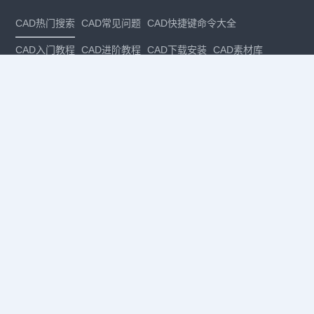
CAD热门搜索
CAD常见问题
CAD快捷键命令大全
CAD入门教程
CAD进阶教程
CAD下载安装
CAD素材库
CAD制图
CAD软件下载
CAD正版
免费CAD
下载CAD
国产
CAD
建筑CAD
CAD设计
CAD教程
CAD安装
CAD是什么
CAD制图软件
CAD制图初学入门
CAD下载安装
CAD图纸下载
CAD注册
CAD官网
CAD绘图
dwg
dwg格式
关注我们
扫码关注公众号
每月领专属优惠
Copyright © 1992-
2026
苏州浩辰软件股份有限公司 版权所有
苏ICP备
12077906号-1
增值电信业务经营许可证：
苏B2-20210241
苏公网安备