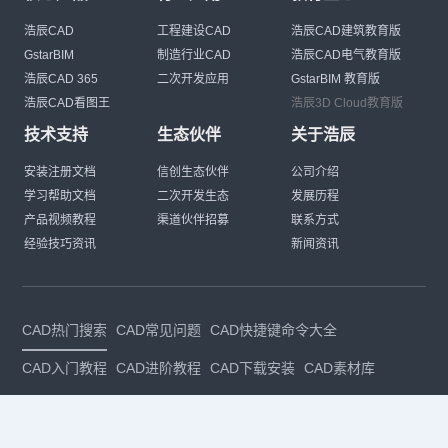
浩辰CAD
工程建设CAD
浩辰CAD建筑教育版
GstarBIM
制造行业CAD
浩辰CAD电气教育版
浩辰CAD 365
二次开发应用
GstarBIM 教育版
浩辰CAD看图王
浩辰3D Cloud教育版
技术支持
生态伙伴
关于浩辰
安装注册文档
信创生态伙伴
公司介绍
学习帮助文档
二次开发生态
发展历程
产品视频教程
渠道伙伴招募
联系方式
经验技巧资讯
新闻资讯
CAD热门搜索
CAD常见问题
CAD快捷键命令大全
CAD入门教程
CAD进阶教程
CAD下载安装
CAD素材库
CAD制图
CAD软件下载
CAD正版
免费CAD
下载CAD
国产
CAD
建筑CAD
CAD设计
CAD教程
CAD安装
CAD是什么
CAD制图软件
CAD制图初学入门
CAD下载安装
CAD图纸下载