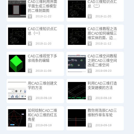
CAD三维利用界面
CAD三维知识点汇
平面生成三维模型
总（二）
的二维剖面图
2019-11-22
2019-11-20
CAD三维知识点汇
CAD三维教程之浩
总（一）
辰CAD如何编辑三
维实体的面、边、
体
2019-11-20
2019-11-12
CAD三维视觉下多
CAD三维空间教程
余线条的编辑
之把CAD三维空间
改成二维空间
2019-11-08
2019-09-23
用CAD三维创建文
利用CAD三维打造
字的方法
支架建模的方法
2019-09-19
2019-09-19
如何绘制CAD二维
教你用浩辰CAD三
和CAD三维的红五
维制作单车车轮
角星
2019-09-19
2019-09-19