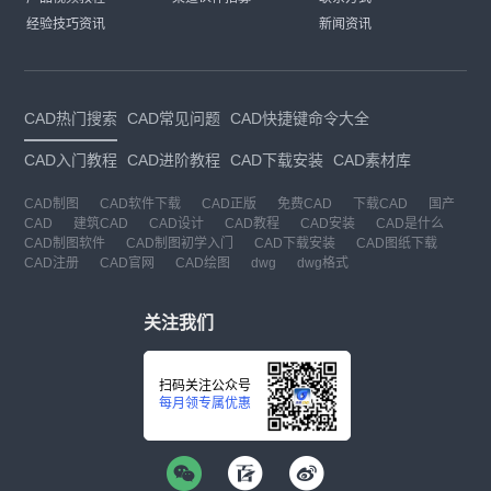
经验技巧资讯
新闻资讯
CAD热门搜索
CAD常见问题
CAD快捷键命令大全
CAD入门教程
CAD进阶教程
CAD下载安装
CAD素材库
CAD制图
CAD软件下载
CAD正版
免费CAD
下载CAD
国产
CAD
建筑CAD
CAD设计
CAD教程
CAD安装
CAD是什么
CAD制图软件
CAD制图初学入门
CAD下载安装
CAD图纸下载
CAD注册
CAD官网
CAD绘图
dwg
dwg格式
关注我们
扫码关注公众号
每月领专属优惠