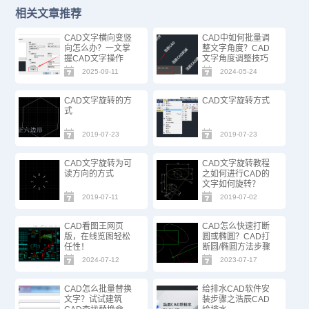
相关文章推荐
CAD文字横向变竖
CAD中如何批量调
向怎么办？一文掌
整文字角度？CAD
握CAD文字操作
文字角度调整技巧
2025-09-11
2024-05-24
CAD文字旋转的方
CAD文字旋转方式
式
2019-07-23
2019-07-23
CAD文字旋转为可
CAD文字旋转教程
读方向的方式
之如何进行CAD的
文字如何旋转？
2019-07-11
2019-07-02
CAD看图王网页
CAD怎么快速打断
版，在线览图轻松
圆或椭圆？CAD打
任性！
断圆/椭圆方法步骤
2024-07-12
2023-07-17
CAD怎么批量替换
给排水CAD软件安
文字？试试建筑
装步骤之浩辰CAD