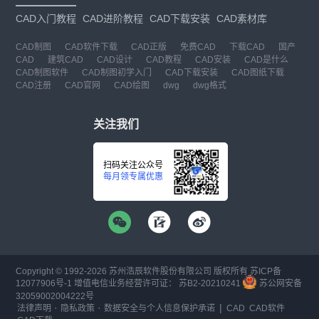
CAD入门教程
CAD进阶教程
CAD下载安装
CAD素材库
CAD制图
CAD软件下载
CAD正版
免费CAD
下载CAD
国产
CAD
建筑CAD
CAD设计
CAD教程
CAD安装
CAD是什么
CAD制图软件
CAD制图初学入门
CAD下载安装
CAD图纸下载
CAD注册
CAD官网
CAD绘图
dwg
dwg格式
关注我们
扫码关注公众号
每月领专属优惠
Copyright © 1992-
2026
苏州浩辰软件股份有限公司 版权所有
苏ICP备
12077906号-1
增值电信业务经营许可证：
苏B2-20210241
苏公网安备
32059002004222号
·
·
|
法律声明
隐私政策
数据安全与个人信息保护承诺
CAD
CAD软件