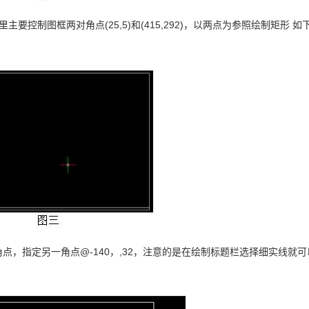
控制图框两对角点(25,5)和(415,292)，以两点为参照绘制矩形 如
角点，指定另一角点@-140，,32，注意的是在绘制标题栏选择细实线就可