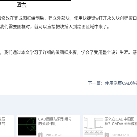
和修改在完成图框绘制后，建立外部块，使用快捷键w打开永久块创建窗
次我们需要图框时，就可以直接把块插入到绘图区域中来了。
程，我们通过本文学习了详细的做图框步骤。学会了受用整个设计生涯。感
下一篇：使用浩辰CAD渲
浩辰
CAD图框与索引编号
怎么在CAD中画图
准的
的关联作用
框？CAD画图框教
2019-11-20
2019-11-13