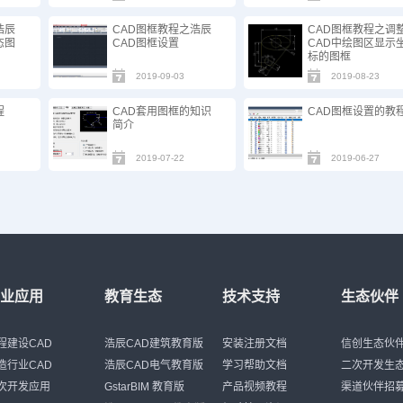
浩辰
CAD图框教程之浩辰
CAD图框教程之调
态图
CAD图框设置
CAD中绘图区显示
标的图框
2019-09-03
2019-08-23
程
CAD套用图框的知识
CAD图框设置的教
简介
2019-07-22
2019-06-27
行业应用
教育生态
技术支持
生态伙伴
程建设CAD
浩辰CAD建筑教育版
安装注册文档
信创生态伙
造行业CAD
浩辰CAD电气教育版
学习帮助文档
二次开发生
次开发应用
GstarBIM 教育版
产品视频教程
渠道伙伴招