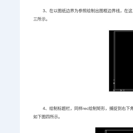
3、在以图纸边界为参照绘制出图框边界线，在这里主要
三所示。
4、绘制标题栏，同样rec绘制矩形，捕捉到右下
如下图四所示。