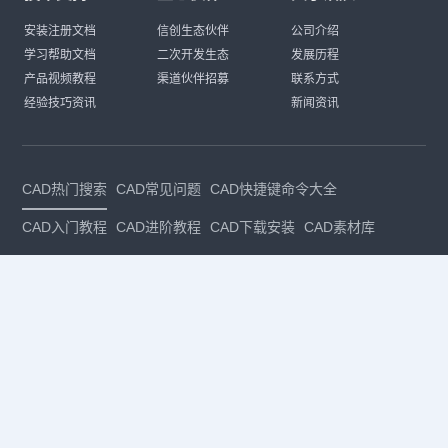
安装注册文档
信创生态伙伴
公司介绍
学习帮助文档
二次开发生态
发展历程
产品视频教程
渠道伙伴招募
联系方式
经验技巧资讯
新闻资讯
CAD热门搜索
CAD常见问题
CAD快捷键命令大全
CAD入门教程
CAD进阶教程
CAD下载安装
CAD素材库
CAD制图
CAD软件下载
CAD正版
免费CAD
下载CAD
国产
CAD
建筑CAD
CAD设计
CAD教程
CAD安装
CAD是什么
CAD制图软件
CAD制图初学入门
CAD下载安装
CAD图纸下载
CAD注册
CAD官网
CAD绘图
dwg
dwg格式
关注我们
扫码关注公众号