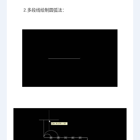
2.多段线绘制圆弧法：