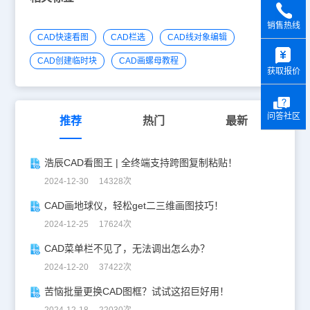
销售热线
CAD快速看图
CAD栏选
CAD线对象编辑
y
CAD创建临时块
CAD画螺母教程
获取报价
问答社区
推荐
热门
最新
浩辰CAD看图王 | 全终端支持跨图复制粘贴！
2024-12-30 14328次
CAD画地球仪，轻松get二三维画图技巧！
2024-12-25 17624次
CAD菜单栏不见了，无法调出怎么办？
2024-12-20 37422次
苦恼批量更换CAD图框？试试这招巨好用！