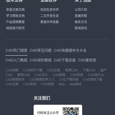
技术支持
生态伙伴
关于浩辰
安装注册文档
信创生态伙伴
公司介绍
学习帮助文档
二次开发生态
发展历程
产品视频教程
渠道伙伴招募
联系方式
经验技巧资讯
新闻资讯
CAD热门搜索
CAD常见问题
CAD快捷键命令大全
CAD入门教程
CAD进阶教程
CAD下载安装
CAD素材库
CAD制图
CAD软件下载
CAD正版
免费CAD
下载CAD
国产
CAD
建筑CAD
CAD设计
CAD教程
CAD安装
CAD是什么
CAD制图软件
CAD制图初学入门
CAD下载安装
CAD图纸下载
CAD注册
CAD官网
CAD绘图
dwg
dwg格式
关注我们
扫码关注公众号