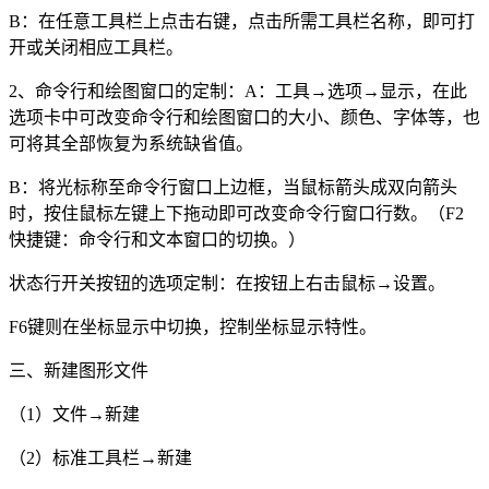
B
：在任意工具栏上点击右键，点击所需工具栏名称，即可打
开或关闭相应工具栏。
2
、命令行和绘图窗口的定制：
A
：工具→选项→显示，在此
选项卡中可改变命令行和绘图窗口的大小、颜色、字体等，也
可将其全部恢复为系统缺省值。
B
：将光标称至命令行窗口上边框，当鼠标箭头成双向箭头
时，按住鼠标左键上下拖动即可改变命令行窗口行数。（
F2
快捷键：命令行和文本窗口的切换。）
状态行开关按钮的选项定制：在按钮上右击鼠标→设置。
F6
键则在坐标显示中切换，控制坐标显示特性。
三、新建图形文件
（
1
）文件→新建
（
2
）标准工具栏→新建