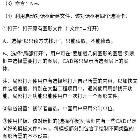
（
3
）命令：
New
（
4
）利用启动对话框新建文件，该对话框有四个选项卡：
①打开：打开原有图形文件（“文件”→打开）
A
、选择“以只读方式找开”，只能读取，不能修改。
B
、选择“局部打开”，用户可在“要加载几何图形的图层”列表
框中选择需要打开的图层，
CAD
将只显示所选图层上的实
体。
注：局部打开使用户有选择地打开自己所需的内容，以加快文
件装载速度。特别在大型工程项目中，通常使用局部找开功
能，局部打开功能只能使用户一次打开一个图形文件。
②缺省设置：初学者首选，中国用户采用公制单位。
③使用样板：该对话框的
[
选择样板
]
列表框内有一些
CAD
已定
义好的模板文件
*.dwt
。每模板都分别包含了绘制不同类型的
图形所需的基本设置。