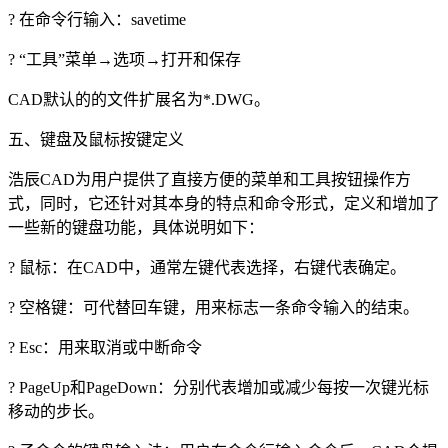
?
在命令行输入：
savetime
?
“工具”菜单→选项→打开和保存
CAD
默认的的文件扩展名为
*.
DWG
。
五、键盘及鼠标按键定义
浩辰
CAD
为用户提供了直接方便的菜单和工具按钮操作方
式，同时，它还针对其本身的特点和命令形式，定义和增加了
一些新的键盘功能，具体说明如下：
?
鼠标：在
CAD
中，通常左键代表选择，右键代表确定。
?
空格键：可代替回车键，用来标志一条命令输入的结束。
? Esc
：用来取消或中断命令
? PageUp
和
PageDown
：分别代表增加或减少每按一次键光标
移动的步长。