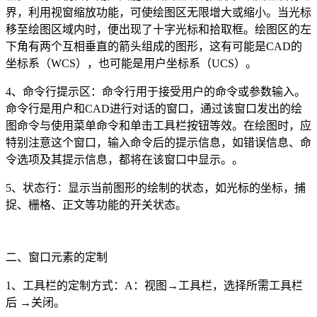
界，利用视窗缩放功能，可使绘图区无限增大或缩小。当光标
移至绘图区域内时，便出现了十字光标和拾取框。绘图区的左
下角有两个互相垂直的箭头组成的图形，这有可能是
CAD
的
坐标系（
WCS
），也可能是用户坐标系（
UCS
）。
4
、命令行提示区：命令行用于接受用户的命令或参数输入。
命令行是用户和
CAD
进行对话的窗口，通过该窗口发出的绘
图命令与使用菜单命令和单击工具栏按钮等效。在绘图时，应
特别注意这个窗口，输入命令后的提示信息，如错误信息、命
令选项及其提示信息，都将在该窗口中显示。。
5
、状态行：显示当前图形的绘制的状态，如光标的坐标，捕
捉、栅格、正文等功能的开关状态。
二、窗口元素的定制
1
、工具栏的定制方式：
A
：视图→工具栏，选择所需工具栏
后 →关闭。