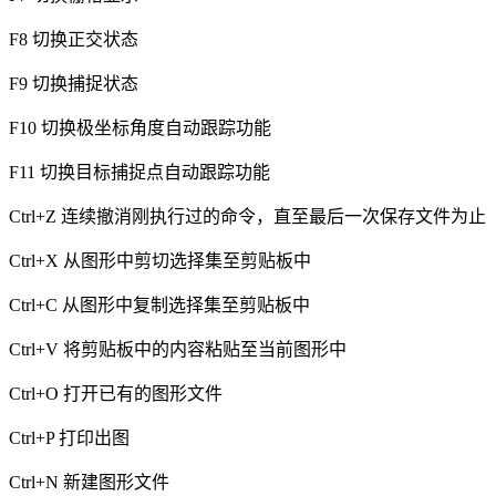
F8
切换正交状态
F9
切换捕捉状态
F10
切换极坐标角度自动跟踪功能
F11
切换目标捕捉点自动跟踪功能
Ctrl+Z
连续撤消刚执行过的命令，直至最后一次保存文件为止
Ctrl+X
从图形中剪切选择集至剪贴板中
Ctrl+C
从图形中复制选择集至剪贴板中
Ctrl+V
将剪贴板中的内容粘贴至当前图形中
Ctrl+O
打开已有的图形文件
Ctrl+P
打印出图
Ctrl+N
新建图形文件