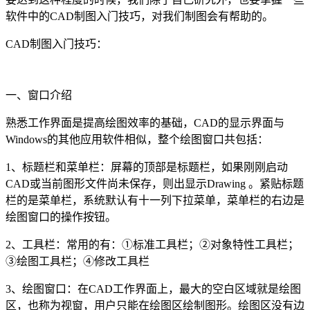
软件中的
CAD
制图入门技巧，对我们制图会有帮助的。
CAD
制图入门技巧：
一、窗口介绍
熟悉工作界面是提高绘图效率的基础，
CAD
的显示界面与
Windows
的其他应用软件相似，整个绘图窗口共包括：
1
、标题栏和菜单栏：屏幕的顶部是标题栏，如果刚刚启动
CAD
或当前图形文件尚未保存，则出显示
Drawing
。紧贴标题
栏的是菜单栏，系统默认有十一列下拉菜单，菜单栏的右边是
绘图窗口的操作按钮。
2
、工具栏：常用的有：①标准工具栏；②对象特性工具栏；
③绘图工具栏；④修改工具栏
3
、绘图窗口：在
CAD
工作界面上，最大的空白区域就是绘图
区，也称为视窗，用户只能在绘图区绘制图形。绘图区没有边