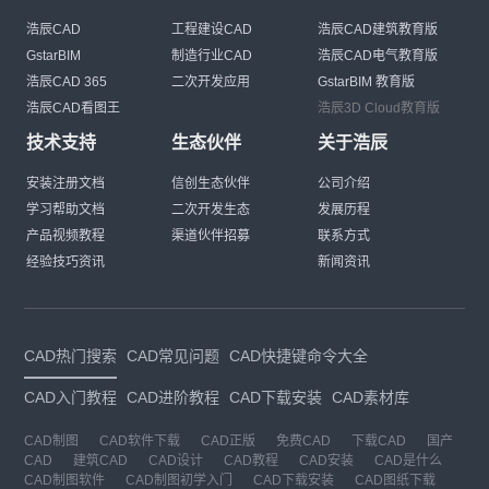
浩辰CAD
工程建设CAD
浩辰CAD建筑教育版
GstarBIM
制造行业CAD
浩辰CAD电气教育版
浩辰CAD 365
二次开发应用
GstarBIM 教育版
浩辰CAD看图王
浩辰3D Cloud教育版
技术支持
生态伙伴
关于浩辰
安装注册文档
信创生态伙伴
公司介绍
学习帮助文档
二次开发生态
发展历程
产品视频教程
渠道伙伴招募
联系方式
经验技巧资讯
新闻资讯
CAD热门搜索
CAD常见问题
CAD快捷键命令大全
CAD入门教程
CAD进阶教程
CAD下载安装
CAD素材库
CAD制图
CAD软件下载
CAD正版
免费CAD
下载CAD
国产
CAD
建筑CAD
CAD设计
CAD教程
CAD安装
CAD是什么
CAD制图软件
CAD制图初学入门
CAD下载安装
CAD图纸下载