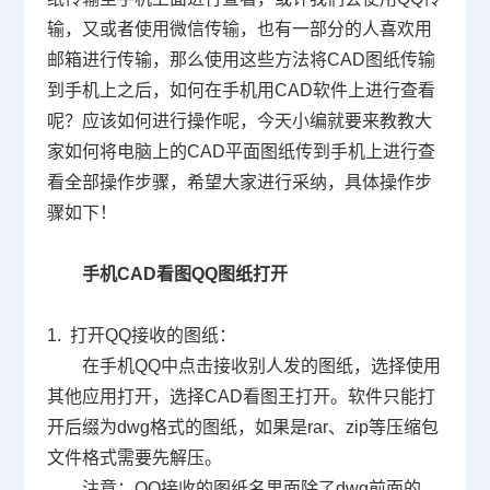
输，又或者使用微信传输，也有一部分的人喜欢用
邮箱进行传输，那么使用这些方法将
CAD
图纸传输
到手机上之后，如何在手机用
CAD软件
上进行查看
呢？应该如何进行操作呢，今天小编就要来教教大
家如何将电脑上的
CAD平面图
纸传到手机上进行查
看全部操作步骤，希望大家进行采纳，具体操作步
骤如下！
手机CAD看图QQ图纸打开
1. 打开
QQ
接收的图纸：
在手机
QQ
中点击接收别人发的图纸，选择使用
其他应用打开，选择
CAD
看图王打开。软件只能打
开后缀为
dwg
格式的图纸，如果是
rar
、
zip
等压缩包
文件格式需要先解压。
注意：
QQ
接收的图纸名里面除了
dwg
前面的