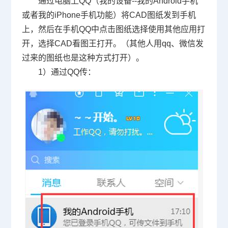
通过电脑上
QQ
（我的设备
--
我的
Android
手机
或者我的
iPhone
手机功能）将
CAD
图纸发到手机
上，然后在手机
QQ
中点击图纸选择使用其他应用打
开，选择
CAD
看图王打开。（其他人用
qq
、微信发
过来的图纸也是这种方式打开）。
1）通过
QQ
传：