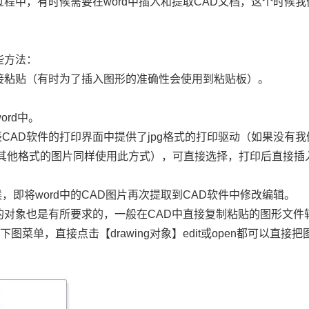
过程中，有时候需要在
word
中插入和提取
CAD
文档，这个时候我
些方法：
接粘贴（有时为了插入图形的准确性会使用到粘贴板）。
。
ord
中。
辰
CAD
软件的打印界面中提供了
jpg
格式的打印驱动（如果没有我
印其他格式的图片同样使用此方式），可直接选择，打印后直接插
候，即将
word
中的
CAD
图片再次提取到
CAD
软件中修改编辑。
的对象也是有所要求的，一般在
CAD
中直接复制粘贴的图形文件
如下图菜单，直接点击【
drawing
对象】
edit
或
open
都可以直接把