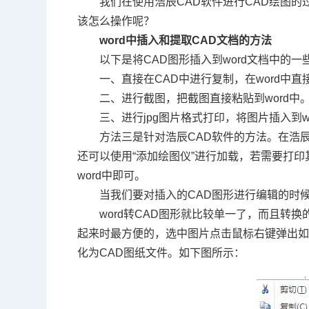
我们在使用浩辰
CAD
软件进行
CAD
绘图的
该怎么操作呢？
word
中插入和提取
CAD
文档的方法
以下是将
CAD
图形插入到
word
文档中的一
一、直接在
CAD
中进行复制，在
word
中直
二、进行截图，把截图直接粘贴到
word
中
三、进行
jpg
图片格式打印，将图片插入到
w
方法三是针对浩辰
CAD
软件的方法。在浩
还可以使用“添加绘图仪”进行加载，若需要打
word
中即可。
当我们要对插入的
CAD
图形进行编辑的时
word
转
CAD
图形就比较单一了，而且转换
起来时最方便的，选中图片点击鼠标右键弹出
化为
CAD
图纸文件。如下图所示：