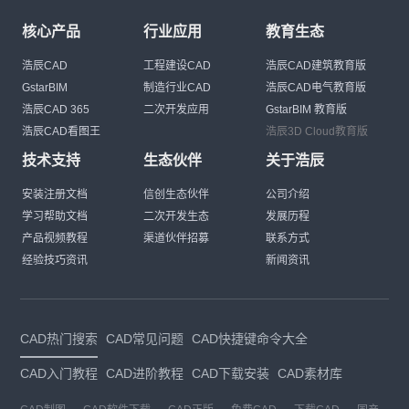
核心产品
行业应用
教育生态
浩辰CAD
工程建设CAD
浩辰CAD建筑教育版
GstarBIM
制造行业CAD
浩辰CAD电气教育版
浩辰CAD 365
二次开发应用
GstarBIM 教育版
浩辰CAD看图王
浩辰3D Cloud教育版
技术支持
生态伙伴
关于浩辰
安装注册文档
信创生态伙伴
公司介绍
学习帮助文档
二次开发生态
发展历程
产品视频教程
渠道伙伴招募
联系方式
经验技巧资讯
新闻资讯
CAD热门搜索
CAD常见问题
CAD快捷键命令大全
CAD入门教程
CAD进阶教程
CAD下载安装
CAD素材库