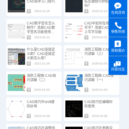
CAD自学入门技巧
标左键技巧你知道
吗？
2024-12-16
2023-12-14
在线咨询
CAD数字签名怎么
CAD中如何在线上
制作？浩辰CAD数
写字？浩辰CAD线
销售热线
字签名功能使用技
上写字功能
巧
2023-02-23
2023-02-01
y
什么是CAD连接定
消防工程图-CAD技
获取报价
义刷？CAD连接定
巧讲解（三）
义刷怎么用？
2021-01-26
2020-01-03
问答社区
消防工程图-CAD技
消防工程图-CAD技
巧讲解（二）
巧讲解（一）
2020-01-03
2020-01-03
CAD技巧中shift键
CAD技巧在编辑时
的妙用
的使用
2019-10-28
2019-10-28
CAD技巧在调整线
CAD技巧在参数设