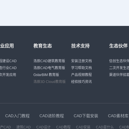
行业应用
教育生态
技术支持
生态伙伴
程建设CAD
浩辰CAD建筑教育版
安装注册文档
信创生态伙
造行业CAD
浩辰CAD电气教育版
学习帮助文档
二次开发生
次开发应用
GstarBIM 教育版
产品视频教程
渠道伙伴招
浩辰3D Cloud教育版
经验技巧资讯
CAD入门教程
CAD进阶教程
CAD下载安装
CAD素材库
产CAD
建筑CAD
CAD设计
CAD教程
CAD安装
CAD是什么
CAD