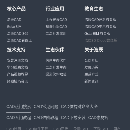
核心产品
行业应用
教育生态
浩辰CAD
工程建设CAD
浩辰CAD建筑教育版
GstarBIM
制造行业CAD
浩辰CAD电气教育版
浩辰CAD 365
二次开发应用
GstarBIM 教育版
浩辰CAD看图王
浩辰3D Cloud教育版
技术支持
生态伙伴
关于浩辰
安装注册文档
信创生态伙伴
公司介绍
学习帮助文档
二次开发生态
发展历程
产品视频教程
渠道伙伴招募
联系方式
经验技巧资讯
新闻资讯
CAD热门搜索
CAD常见问题
CAD快捷键命令大全
CAD入门教程
CAD进阶教程
CAD下载安装
CAD素材库
CAD制图
CAD软件下载
CAD正版
免费CAD
下载CAD
国产