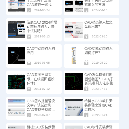
了怎么办？浩辰
关闭？关闭CAD动
CAD教你一键找
态输入的方法
回！
2024-04-24
2024-04-10
浩辰CAD 2024新增
CAD动态输入框怎
动态标注输入，快
么调出来？
来试试吧！
2023-09-13
2022-03-10
CAD中动态输入的
CAD功能动态输入
应用
如何打开？
2019-08-08
2019-05-20
CAD看图王网页
CAD怎么快速打断
版，在线览图轻松
圆或椭圆？CAD打
任性！
断圆/椭圆方法步骤
2024-07-12
2023-07-17
CAD怎么批量替换
给排水CAD软件安
文字？试试建筑
装步骤之浩辰CAD
CAD查找替换命
给排水
令！
2023-07-07
2022-01-24
机械CAD安装步骤
CAD软件安装步骤