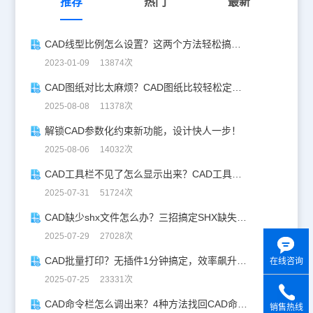
推荐
热门
最新
CAD线型比例怎么设置？这两个方法轻松搞定！
2023-01-09 13874次
CAD图纸对比太麻烦？CAD图纸比较轻松定位修改，开启高效设计之旅
2025-08-08 11378次
解锁CAD参数化约束新功能，设计快人一步！
2025-08-06 14032次
CAD工具栏不见了怎么显示出来？CAD工具栏恢复指南
2025-07-31 51724次
CAD缺少shx文件怎么办？三招搞定SHX缺失难题
2025-07-29 27028次
CAD批量打印？无插件1分钟搞定，效率飙升90%！
在线咨询
2025-07-25 23331次
CAD命令栏怎么调出来？4种方法找回CAD命令栏
销售热线