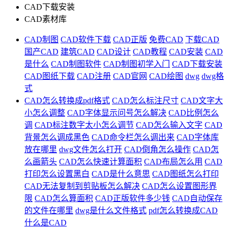
CAD下载安装
CAD素材库
CAD制图
CAD软件下载
CAD正版
免费CAD
下载CAD
国产CAD
建筑CAD
CAD设计
CAD教程
CAD安装
CAD
是什么
CAD制图软件
CAD制图初学入门
CAD下载安装
CAD图纸下载
CAD注册
CAD官网
CAD绘图
dwg
dwg格
式
CAD怎么转换成pdf格式
CAD怎么标注尺寸
CAD文字大
小怎么调整
CAD字体显示问号怎么解决
CAD比例怎么
调
CAD标注数字太小怎么调节
CAD怎么输入文字
CAD
背景怎么调成黑色
CAD命令栏怎么调出来
CAD字体库
放在哪里
dwg文件怎么打开
CAD倒角怎么操作
CAD怎
么画箭头
CAD怎么快速计算面积
CAD布局怎么用
CAD
打印怎么设置黑白
CAD是什么意思
CAD图纸怎么打印
CAD无法复制到剪贴板怎么解决
CAD怎么设置图形界
限
CAD怎么算面积
CAD正版软件多少钱
CAD自动保存
的文件在哪里
dwg是什么文件格式
pdf怎么转换成CAD
什么是CAD