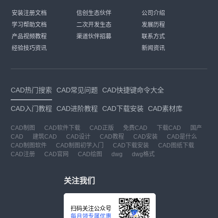
安装注册文档
信创生态伙伴
公司介绍
学习帮助文档
二次开发生态
发展历程
产品视频教程
渠道伙伴招募
联系方式
经验技巧资讯
新闻资讯
CAD热门搜索
CAD常见问题
CAD快捷键命令大全
CAD入门教程
CAD进阶教程
CAD下载安装
CAD素材库
CAD制图
CAD软件下载
CAD正版
免费CAD
下载CAD
国产
CAD
建筑CAD
CAD设计
CAD教程
CAD安装
CAD是什么
CAD制图软件
CAD制图初学入门
CAD下载安装
CAD图纸下载
CAD注册
CAD官网
CAD绘图
dwg
dwg格式
关注我们
扫码关注公众号
每月领专属优惠