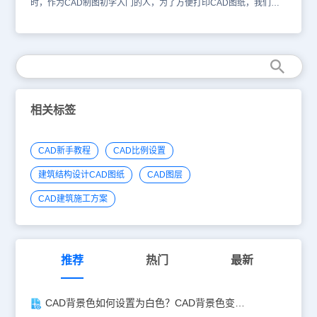
时，作为CAD制图初学入门的人，为了方便打印CAD图纸，我们可
以添加一些新的打印设备进行使用，那么，在CAD绘图软件中，
CAD软件打印机添加该如何操作，具体情况我们来简单了解下。在浩
辰CAD绘图软件中，CAD软件打印机添加的操作过程：用户如果在
页面设置中指定一个固定的打印驱动，在将图纸复制到其他机器时可
能找不到打印设备， 如果在页面设置中可以选择 Default Windows
System Printer，使用默认的系统打印驱动，这样图纸复制到任何机
器上都会自动使用当前机器的默认系统打印驱动，不会出现找不到打
印设备的情况，如下图所示： 在国产CAD——浩辰CAD绘图软件
相关标签
中，关于CAD软件打印机添加的操作，可以方便我们打印图纸，灵活
选择打印设备，具体的添加过程，可以借鉴上述内容，也可以从CAD
下载一些CAD教程来使用。
CAD新手教程
CAD比例设置
建筑结构设计CAD图纸
CAD图层
CAD建筑施工方案
推荐
热门
最新
CAD背景色如何设置为白色？CAD背景色变白实操指南