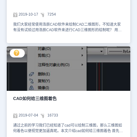
“my”。在“正交UCS”选项卡上的“相对于”下拉列表里选择“my”，点击
视图”→“左视”。 第七步，操作菜单“绘图”→“椭圆”→“中心点”，命令
“确定”按钮，关闭对话框。 第五步，用多边形工具画一个六边形，中
行窗口提示“指定椭圆的中心点”，键入“0,0”并回车；命令行窗口提示
心为“0,0,65”，外切圆半径为“12”。点选六边形，操作菜单“绘图”
2019-10-17
7254
“指定轴的端点：”，键入“0,22.5”并回车；命令行窗口提示“指定另一
→“建模”→“拉伸”，命令行窗口提示“指定拉伸的高度或 [方向(D)/路径
条半轴长度或 [旋转(R)]：”，键入“15”并回车。 第八步，操作菜单“绘
(P)/倾斜角(T)]：”，键入“10”并会车。 第六步，操作菜单“视图”→“三
我们大家经常使用浩辰CAD软件来绘制CAD二维图形，不知道大家
图”→“建模”→“放样”，命令行窗口提示“按放样次序选择横截面：”，
维视图”→“主视”，看到的图形如图3。 第七步，在空白处画一个如图
有没有试验过用浩辰CAD软件来进行CAD三维图形的绘制呢？ 用浩
点选刚画好的椭圆和在第四步里画好的半径为15的圆后右击鼠标；命
4的图形，并将它转换成面域。点选这面域，操作菜单“绘图”→“建模”
辰CAD绘制简易CAD三维图形操作步骤 1.打开我们的浩辰CAD软
令行窗口接着提示“输入选项 [导向(G)/路径(P)/仅横截面(C)]：”，键入
→“旋转”，用右面2mm长的边为旋转轴，将其旋转成实体，如图5。
件。 2.用合并的方式去绘制路径，路径的组成是有几条线合并而成
“p”并回车；命令行窗口又提示“选择路径曲线：”，点击弧线和直线组
第八步，操作菜单“修改”→“三维操作”→“对齐”，命令行窗口提示“选
的。 3.更改我们的视图，选择视图/三维视图/西南偏西等轴测。 选择
成的多段线（在这视图里看起来像直线）。喷头的把柄就形成了，下
择对象：”，点选刚才旋转成的实体并回车，命令行窗口接着提示“指
【工具】--【新建】--【z轴矢量】 5.选择需要建立z轴的位置。选择
端的截面是圆，沿着弧线和直线组成的多段线逐渐变成了椭圆。 第
定第一个源点：”，用“捕捉到圆心”捕捉并点击图5中所示的源点，命
端点，拉伸再点。 6. 建好后。在z轴上绘制你需要的截面。 7.选择绘
九步，操作菜单“工具”→“命名UCS”，在“正交UCS”选项卡上的“相对
令行窗口又接着提示“指定第一个目标点：”，键入“0,75,0”并回车，命
图/建模/拉伸。 8.选择拉伸的对象，选好后回车确定。 9.按右键选择
于”下拉列表里选择“my1”，点击“确定”按钮，关闭对话框。操作菜单
令行窗口再次提示“指定第二个源点：”，直接回车，该实体被搬到螺
路径。 10.选择你所需的路径，并按回车确定。 11.选择视图/视觉样
“视图”→“三维视图”→“俯视”。 第十步，操作菜单“绘图”→“建模”→“旋
栓六方体的顶上，如图6。 第九步，操作菜单“修改”→“三维编辑”
式/真实。 以上的操作步骤，就是我们今天使用浩辰CAD软件来教大
转”，命令行窗口提示“选择要旋转的对象：”，点选右上角的封闭图形
→“差集”，命令行窗口提示“选择要从中减去的实体或面域……选择对
家进行简单CAD三维图形绘制的方法了，相信会对大家有所帮助哦！
接着右击鼠标；命令行窗口接着提示“指定轴起点或根据以下选项之
象：”，点选六方体并回车，命令行窗口进一步提示“选择要减去的实
一定义轴 [对象(O)/X/Y/Z]：”，捕捉并点击该图形的左上角；命令行窗
体或面域……选择对象：”，点选六方体上方的那个实体并回车，六
口又提示“指定轴端点：”，捕捉并点击该图形的左下角；命令行窗口
方体上端的倒角形成。 第十步，操作菜单“修改”→“三维编辑”→“并
又提示“指定旋转角度或 [起点角度(ST)] <360>：”，直接回车，喷头
CAD如何给三维图着色
集”，依次点选六方体和螺栓杆后回车，六方体和螺栓杆变成一体，
的外形形成了，见图2。 第十一步，操作菜单“修改”→“实体编辑”
如图7。 第十一步，操作菜单“视图”→“三维视图”→“俯视”。 第十二
→“差集”，命令行窗口提示“选择要从中减去的实体或面域…选择对
步，操作菜单“绘图”→“螺旋”，命令行窗口提示“指定底面的中心
象：”，在把柄下端的带斜度的圆柱体上点击一下并接着右击鼠标；
2019-07-04
16733
点：”，键入“0,0,0”并回车，命令行窗口接着提示“指定底面半径或 [直
命令行窗口接着提示“选择要减去的实体或面域…选择对象：”，点击
径(D)]：”，键入“6.9176”并回车，命令行窗口接着又提示“指定顶面半
半径为6mm的圆柱体并接着右击鼠标，带斜度的圆柱体中心被挖空
通过之前的学习我们已经知道了cad可以绘制三维图，那么三维图如
径或 [直径(D)]：”，直接回车，命令行窗口进一步提示“指定螺旋高度
了。 操作菜单“修改”→“实体编辑”→“抽壳”，命令行窗口提示“选择三
何着色以便视觉更加逼真呢。本文介绍cad如何给三维图着色 首先当
或 [轴端点(A)/圈数(T)/圈高(H)/扭曲(W)]：”键入“h”并回车，命令行窗
维实体：”，点选把柄；命令行窗口接着提示“删除面或 [放弃(U)/添加
然是要打开CAD软件了，然后在菜单栏里选择【视图】——【三维视