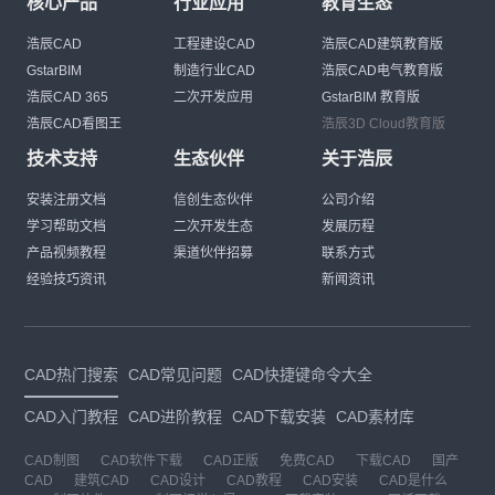
核心产品
行业应用
教育生态
浩辰CAD
工程建设CAD
浩辰CAD建筑教育版
GstarBIM
制造行业CAD
浩辰CAD电气教育版
浩辰CAD 365
二次开发应用
GstarBIM 教育版
浩辰CAD看图王
浩辰3D Cloud教育版
技术支持
生态伙伴
关于浩辰
安装注册文档
信创生态伙伴
公司介绍
学习帮助文档
二次开发生态
发展历程
产品视频教程
渠道伙伴招募
联系方式
经验技巧资讯
新闻资讯
CAD热门搜索
CAD常见问题
CAD快捷键命令大全
CAD入门教程
CAD进阶教程
CAD下载安装
CAD素材库
CAD制图
CAD软件下载
CAD正版
免费CAD
下载CAD
国产
CAD
建筑CAD
CAD设计
CAD教程
CAD安装
CAD是什么