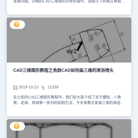
该类问题。详细的CAD三维图形的修剪操作，请看以下的图文教程，
希望能给大家带来帮助。 1.例如东南等轴测下画圆，中间画一直径，
点击修剪。 2.点修剪后需要回车一次，再选中目标即可。 3.如果我们
变动坐标轴，如图。 4.点修剪后选不中目标，修剪无法完成。 5.这个
时候点击打断。 6.打断选中的目标。 7.通过鼠标左键点击拖动达到目
标。 8.亦可完成如期效果。 以上就是在浩辰CAD三维图形的修剪的
全部操作过程，我们可以看出，只要掌握了绘制的技巧，过程还是很
简单的，也希望大家能够熟练的掌握。感谢对浩辰CAD软件的支持，
更多教程请继续关注浩辰CAD官网。
CAD三维图形教程之浩辰CAD如何画三维的淋浴喷头
2019-10-23
12339
在之前的CAD三维图形教程中，我们给大家介绍了关于螺栓、八角
凳、足球、排球等一系列的绘制方法，今天来教大家画三维的淋浴喷
头。 浩辰CAD画三维淋浴喷头操作步骤 第一步，按图1尺寸画图
形。其中右上角的封闭图形是用来旋转形成喷头的，先将它转换成面
域或封闭的连续多段线，剩下的那段直线和弧是用来生成喷头把柄
的，也要先将它们转换成多段线。 第二步，操作菜单“工具”→“新建
UCS” →“原点”，命令行窗口提示“指定新原点：”，捕捉并点击图1中
箭头所指的“my1”点。操作菜单“工具”→“命名UCS”，在“命名UCS”选