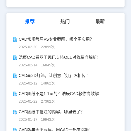
图、右视图、正等侧视图的预览。 c. 颜色设置，材料设置和着色或
边框的设置。 d.坐标系开关和灯光开关的预览模式。如下图所示。
（3）其他快捷键的操作Ctrl+鼠标左键拖动：缩放鼠标中键拖动：旋
转鼠标中键+鼠标右键拖动：移动 注：此功能仅支持64位计算机操作
推荐
热门
最新
系统， 以上是关于浩辰CAD机械软件中查看CAD三维图形的操作教
程，更多相关CAD教程，请访问 : http://www.gstarcad.com
CAD常规截图VS专业截图，哪个更实用？
2025-02-20 22899次
浩辰CAD看图王现已支持OLE对象精准解析！
2025-02-14 16845次
CAD画3D灯笼，让创意「灯」火相传 ！
2025-02-12 14862次
CAD图纸不是1:1画的？浩辰CAD教你高效解决！
2025-01-22 27362次
CAD图纸中批注的内容，哪里去了？
2025-01-17 19943次
CAD版年会不要停，用CAD一起来跳舞！