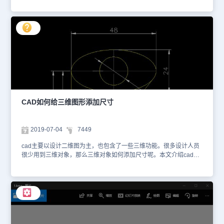
口再接着提示“指定圈间距：”，键入“2”并回车，命令行窗口最后提示
(A)/全部(ALL)]：”，键入“all”并回车；命令行窗口又提示““删除面或
图】，选择西南等轴测。第二步，画一个三维的实体图形，画好后将
“指定螺旋高度或 [轴端点(A)/圈数(T)/圈高(H)/扭曲(W)]：”，键入“38”
[放弃(U)/添加(A)/全部(ALL)]：”，键入“a”并回车；命令行窗口接下来
视觉样式切到二维线框模式。接下来在菜单栏选择【修改】，选择实
并回车。 第十三步，操作菜单“视图”→“三维视图”→“俯视”。可以看
提示“选择面或 [放弃(U)/删除(R)/全部(ALL)]：”，点击把柄的外表面
体编辑，接着选择着色边。 点击着色边后，会弹出【选择颜色】对
到螺旋线画好了，如图8。 第十四步，在空白处画一个如图9的图
并回车；命令行窗口又提示“输入抽壳偏移距离：”，键入“7.5”并回车
话框。选择需要的颜色，点击确定即可完成边的着色。 同样的方法
形，并将它转换成面域。操作菜单“绘图”→“建模”→“扫掠”，命令行窗
三次，把柄中间就被挖空了。 操作菜单“修改”→“实体编辑”→“抽
可以给多条边着色。 以上就是本文的内容cad如何给三维图着色，
口提示“选择要扫掠的对象：”，点选这个面域并回车，命令行窗口接
壳”，命令行窗口提示“选择三维实体：”，点选喷头；命令行窗口接着
希望本文内容对你有帮助。能为你成为cad高手添砖添瓦。
着提示“选择扫掠路径或 [对齐(A)/基点(B)/比例(S)/扭曲(T)]：”，键入
提示“删除面或 [放弃(U)/添加(A)/全部(ALL)]：”，直接回车；命令行窗
“b”并回车，命令行窗口又提示“指定基点：”，捕捉并点击面域1.5mm
口又提示“输入抽壳偏移距离：”，键入“4”并回车三次，喷头也被挖空
长的边的中点，命令行窗口最后提示“选择扫掠路径或 [对齐(A)/基点
了。 第十二步，操作菜单“修改”→“实体编辑”→“并集”，依次点选喷
(B)/比例(S)/扭曲(T)]：”，点选螺旋线，螺纹就形成了。 第十五步，
头、把柄和把柄下端的带斜度的圆柱体后回车，三部分合并成一体。
操作菜单“修改”→“三维操作”→“剖切”，命令行窗口提示“选择要剖切
第十三步，操作菜单“修改”→“圆角”，命令行窗口提示“选择第一个对
的对象：”，点选螺纹并回车，命令行窗口接着提示“指定 切面 的起点
CAD如何给三维图形添加尺寸
象或 [放弃(U)/多段线(P)/半径(R)/修剪(T)/多个(M)]：”，点选喷头，命
或 [平面对象(O)/曲面(S)/Z 轴(Z)/视图(V)/XY/YZ/ZX/三点(3)] <三点
令行窗口又提示“输入圆角半径：”，键入“5”并回车，命令行窗口又提
>：”，键入“z”并回车，命令行窗口又提示“指定剖面上的点：”，键入
示“选择边或 [链(C)/半径(R)]：”，键入“c”并回车；命令行窗口又提示
“0,0,0”并回车，命令行窗口接下来提示“指定平面Z轴 (法向) 上的
2019-07-04
7449
“选择边链或 [边(E)/半径(R)]：”，在喷头和把柄的交汇线上点击一
点：”，键入“0,1,0”并回车，命令行窗口最后提示“在所需的侧面上指
下，在此交汇处形成了圆角。 将把柄中间那根弧线和直线组成的多
定点或 [保留两个侧面(B)]：”，在螺纹的上部点一下，螺栓下端多余
cad主要以设计二维图为主，也包含了一些三维功能。很多设计人员
段线删除。至此，淋浴喷头基本完成，如图3。以后的步骤用来完成
的螺纹就被切除了。 第十六步，操作菜单“修改”→“三维编辑”→“并
很少用到三维对象，那么三维对象如何添加尺寸呢。本文介绍cad如
喷孔。 第十四步，操作菜单“工具”→“命名UCS”，在“正交UCS”选项
集”，依次点选螺栓杆和螺纹后回车，螺栓杆和螺纹变成了一体。 至
何给三维图形添加尺寸 在浩辰CAD中没有三维标注这个选项，尺寸
卡上的“相对于”下拉列表里选择“my3”，点击“确定”按钮，关闭对话
此，三维螺栓就绘制完成了，操作菜单“视图”→“视觉样式”→“真实”，
标注都是基于二维的图形平面标注的。因此，要为三维图形标注就把
框。操作菜单“视图”→“三维视图”→“主视”，看到的是如图4的视图。
再操作菜单“视图”→“动态观察”→“自由动态观察”，将三维螺栓转动到
三维的标注问题转换到二维平面上，简化标注。这样就要用到用户坐
第十五步，以0,0为圆心，以半径0.75mm画圆。操作菜单“绘图”→“建
合适的角度，就可以看到自己的作品了，如图10。 以上，就是我们
标系，只要把坐标系转换到需要标注的平面就可以了。因此，要想学
模”→“拉伸”，将此圆拉伸成圆柱体，拉伸长度为-10。 第十六步，操
今天使用浩辰CAD软件来给大家介绍的关于浩辰CAD绘制三维螺栓
会三维标注，就要先熟悉一下UCS的转换。下边小编就以一个架子的
作菜单“视图”→“三维视图”→“俯视”。 第十七步，操作菜单“修改”
的操作方法了，希望可以对大家有所帮助。
三维图形为例，简单介绍一下三维图形的标注。图为一个架子图的三
→“三维操作”→“三维阵列”，命令行窗口提示“选择对象：”，点选第十
维图形消隐后的图形，下边我们为这个三维的架子图标注上尺寸。