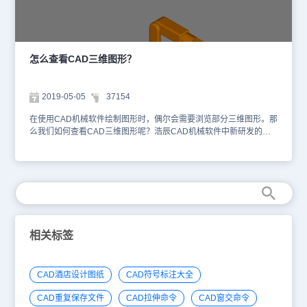
五步拉伸成的圆柱体并接着右击鼠标，命令行窗口又提示“输入阵列
一、 在上平面标注边缘尺寸移动UCS坐标系的XY平面到架子的上平
类型 [矩形(R)/环形(P)]：”，键入“p”并回车，命令行窗口又提示“输入
面，首先在上平面上为其相应的边标注尺寸。具体操作步骤如下：
阵列中的项目数目：”，键入“4”并回车；命令行窗口又提示“指定要填
1、在命令行键入UCS回车，键入M回车，在“指定新原点或 [Z 向深
充的角度：”，键入“-20”并回车；命令行窗口又提示“旋转阵列对象？
度(Z)] <0,0,0>:”命令提示下用端点捕捉右边的上端点，如图3所示的
[是(Y)/否(N)]：”，键入“y”并回车；命令行窗口又提示“指定阵列的中
端点捕捉：图2为完成尺寸标注的图形。 2、 然后需要绕Z轴旋转坐
怎么查看CAD三维图形？
心点：”，键入“0,100,0”并回车；命令行窗口又提示“指定旋转轴上的
标系-90°，在命令行键入UCS回车，键入N回车，键入Z回车，输
第二点：”，键入“0,100,10”并回车，操作的结果如图5。 第十八步，
入-90回车，就完成了坐标系的转换。然后就可以在上平面上标注尺
操作菜单“视图”→“三维视图”→“主视”。 第十九步，操作三次“三维阵
寸了，这样就把三维边的标注转换到二维平面上了，标注方法和二维
2019-05-05
37154
列”，分别将圆柱体形成每圈36个、24个和12个，阵列的中心点为
标注完全相同，标注的尺寸图如图所示。 二、 标注架子的高度尺寸
0,0,0，旋转轴上的第二点为0,0,10。如图6。 第二十步，操作菜单
转换坐标系的XY平面到架子右侧的平面，在命令行键入UCS回车，
在使用CAD机械软件绘制图形时，偶尔会需要浏览部分三维图形。那
“修改”→“实体编辑”→“差集”，从喷头中将这些圆柱体减掉，喷孔就形
键入Y回车，键入90回车，这样就把坐标系的XY平面定位到架子右侧
么我们如何查看CAD三维图形呢？浩辰CAD机械软件中新研发的三
成了。 第二十一步，操作菜单“工具”→“命名UCS”，在“正交UCS”选
的平面上了，同理，也把要标注高度的尺寸的边转换到平面上标注
维模型浏览器功能完美的解决了以上问题，接下来小编给大家介绍一
项卡上的“相对于”下拉列表里选择“my1”，点击“确定”按钮，关闭对话
了。三、为底面标注尺寸同理把UCS坐标系的XY平面移动到底面
下吧！ CAD三维图形的查看方法： 在浩辰CAD机械软件中的三维模
框。操作菜单“视图”→“三维视图”→“视点预置”，在“自X轴”文本框内
上，然后为底面标注尺寸。 以上就是本文的内容cad如何给三维图
型浏览器可以对CAD三维图形进行缩放、移动和旋转，对模型颜色、
填入“290”，在“自XY平面”文本框内填入“65”，点击“确定”关闭对话
形添加尺寸，希望你能够喜欢。三维功能虽然不常见，但是碰到了不
材料和着色边框进行设置，另外也可从各种不同角度视图浏览模型。
框。操作菜单“视图”→“视觉样式”→“真实”，显示的图形如图7。 通过
能无从下手不是。
在浩辰CAD机械软件中调用【浩辰机械（M）】→【三维功能
以上的操作，我们就完成了浩辰CAD画三维的淋浴喷头，关于CAD
（W）】→【三维模型浏览器（V）】或输入“TDVIEWER”命令，就
三维图形的绘制还有很多，大家可以去翻看学习一下。
会弹出如下图所示的对话框。 （1）文件a. 文件--->打开：打开三维
模型文件，支持四种格式（igs，iges，stp，step），如下图所示。
相关标签
b. 文件--->另存为：将当前三维模型保存成固定格式文件，支持四种
格式（igs，iges，stp，step）c. 导出场景调用方式：（菜单）文件-
>导出场景，（工具栏）。功能说明：导出当前视口的场景为图片，
CAD酒店设计图纸
CAD符号标注大全
支持常见的图片格式。如下图所示。 （2）功能说明对三维模型的浏
览主要包括： a.动态缩放、窗口缩放、适合窗口、移动、全局移动、
CAD重复保存文件
CAD拉伸命令
CAD窗交命令
旋转。 b.七个标准视图包括前视图、后视图、俯视图、仰视图、左视