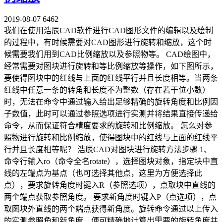
2019-08-07
6462
我们在使用浩辰CAD软件进行CAD图形文件的编辑以及绘制
的过程中，有时候需要对CAD图形进行旋转和缩放，这个时
候需要我们用到CAD比例缩放以及参照物等。 CAD绘图中，
经常需要对图块进行旋转和等比例缩放等操作，如下图所示，
要使得图块中的红线与上面的红线平行并且长度相等。当两条
红线中任意一条的转角和长度不为整数（存在若干位小数）
时，无法在命令中通过输入给出足够精确的旋转角度和比例因
子数值，此时可以通过参照选项进行实测并将结果直接传递给
命令，从而保证符合精度要求的旋转和比例缩放。 怎么对参
照物进行旋转和比例缩放，使得图块中的红线与上面的红线平
行并且长度相等呢？ 浩辰CAD对图块进行旋转方法步骤 1、
命令行输入ro（命令全名rotate），选择图块对象，指定块中直
线的左端点为基点（也可选择其他点，这里为方便选择此
点），要求旋转角度时键入R（参照选项），点取块中直线的
两个端点获取参照角度。 要求新角度时键入P（点选项），点
取图块外直线的两个端点获得新角度。旋转命令通过以上传入
的实测参照角和新角度，便可精确地计算出需要的旋转角度并