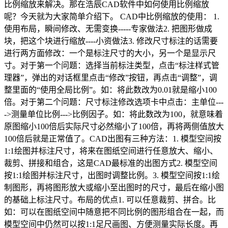
比例缩放来解决。那在浩辰CAD软件中如何使用比例缩放
呢？今天就为大家简单介绍下。 CAD中比例缩放的使用： 1.
使用布局，瞬间修改、无需变换-----专家做法2. 把图形做成
块，把这个块进行缩放----小资做法3. 修改尺寸标注的话需要
进行两方面修改：一个是标注尺寸的大小，另一个是显示尺
寸。对于第一个问题：选择当前标注类型，点击“标注样式管
理器”，弹出的对话框里点击“修改”按钮，再点击“调整”，调
整里面的“使用全局比例”。如：将此数改为0.01就是缩小100
倍。对于第二个问题：尺寸标注修改选项卡中点击：主单位---
->测量单位比例--->比例因子。如：将此数改为100，就意味着
原图缩小100倍后实际尺寸必然缩小了100倍，再将两侧值放大
100倍后就是正常值了。CAD出图有三种方法：1. 模型空间按
1:1绘图并标注尺寸，将来在图纸空间进行任意放大、缩小、
裁剪、拼接和组合，这是CAD最标准的出图方式2. 模型空间
按1:1绘图并标注尺寸，出图时调整比例。3. 模型空间按1:1绘
制图形，再将图形放大或缩小至出图时的尺寸，最后在缩小图
的基础上标注尺寸。布局的优点1. 可以任意裁剪、拼合。比
如：可以在图纸空间中随意把不同比例的图形组合在一起，而
模型空间中仍然可以按1:1足尺画图、方便测量实际长度。再