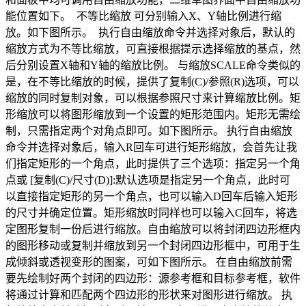
能位置如下。 不等比缩放 可分别输入X、Y轴比例进行缩
放。如下图所示。 执行自由缩放命令并选择对象后，默认的
缩放方式为不等比缩放，可直接根据提示选择缩放的基点，然
后分别设置X轴和Y轴的缩放比例。 与缩放SCALE命令类似的
是，在不等比缩放的时候，提供了复制(C)/参照(R)选项，可以
缩放的同时复制对象，可以根据参照尺寸来计算缩放比例。矩
形缩放可以将图形缩放到一个设置的矩形范围内。矩形无需绘
制，只需指定两个对角点即可。如下图所示。 执行自由缩放
命令并选择对象后，输入R回车可进行矩形缩放，会首先让我
们指定矩形的一个角点，此时提供了三个选项：指定另一个角
点或 [复制(C)/尺寸(D)]:默认选项是指定另一个角点，此时可
以直接指定矩形的另一个角点，也可以输入D回车后输入矩形
的尺寸并确定位置。矩形缩放时同样也可以输入C回车，将选
定图形复制一份后进行缩放。自由缩放可以将封闭四边形框内
的图形移动或复制并缩放到另一个封闭四边形框中，可用于生
成倾斜或透视变形的图案，可如下图所示。 在自由缩放前需
要先绘制好两个封闭的四边形：源参考框和目标参考框，软件
将通过计算和匹配两个四边形的形状来对图形进行缩放。 执