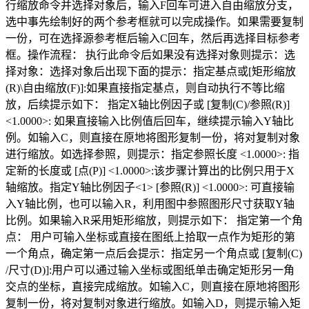
行缩放命令并选择对象后，输入F回车可进入自由缩放分支，
选中事先绘制好的两个参考框就可以完成操作。如果需要复制
一份，可在选择源参考框后输入C回车，然后再选择目标参考
框。操作流程： 执行此命令后如果没有选择对象则提示：选
择对象：选择对象后出现下面的提示：指定基点或[矩形缩放
(R)\自由缩放(F)]:如果直接指定基点，则自动执行不等比缩
放，后续提示如下： 指定X轴比例因子或 [复制(C)/参照(R)]
<1.0000>: 如果直接输入比例值后回车，继续提示输入Y轴比
例。如输入C，则直接在原地将图形复制一份，将对复制对象
进行缩放。如选择参照，则提示：指定参照长度 <1.0000>: 指
定新的长度或 [点(P)] <1.0000>:该步骤计算出的比例只用于X
轴缩放。指定Y轴比例因子<1> [参照(R)] <1.0000>: 可直接输
入Y轴比例，也可以输入R，利用图中参照图形尺寸获取Y轴
比例。如果输入R采用矩形缩放，则提示如下： 指定第一个角
点： 用户可输入坐标或直接在图纸上拾取一点作为矩形的第
一个角点，确定第一点后会提示：指定另一个角点或 [复制(C)
/尺寸(D)]:用户可以通过输入坐标或图纸单击确定矩形另一角
交点的坐标，直接完成缩放。如输入C，则直接在原地将图形
复制一份，将对复制对象进行缩放。如输入D，则提示输入矩