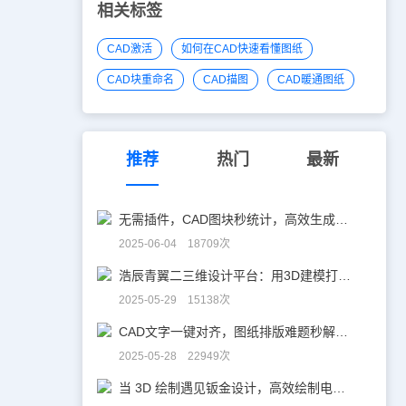
操作非常方便，那么CAD如何快速关闭命令栏呢，大家
相关标签
思考一下。
CAD激活
如何在CAD快速看懂图纸
CAD块重命名
CAD描图
CAD暖通图纸
推荐
热门
最新
无需插件，CAD图块秒统计，高效生成BOM表！
2025-06-04 18709次
浩辰青翼二三维设计平台：用3D建模打破设计边界
2025-05-29 15138次
CAD文字一键对齐，图纸排版难题秒解决！
2025-05-28 22949次
当 3D 绘制遇见钣金设计，高效绘制电机框架！