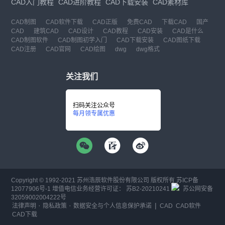
CAD入门教程
CAD进阶教程
CAD下载安装
CAD素材库
CAD制图
CAD软件下载
CAD正版
免费CAD
下载CAD
国产
CAD
建筑CAD
CAD设计
CAD教程
CAD安装
CAD是什么
CAD制图软件
CAD制图初学入门
CAD下载安装
CAD图纸下载
CAD注册
CAD官网
CAD绘图
dwg
dwg格式
关注我们
扫码关注公众号
每月领专属优惠
Copyright © 1992-
2021
苏州浩辰软件股份有限公司 版权所有
苏ICP备
12077906号-1
增值电信业务经营许可证：
苏B2-20210241
苏公网安备
32059002004222号
·
·
|
法律声明
隐私政策
数据安全与个人信息保护承诺
CAD
CAD软件
CAD下载