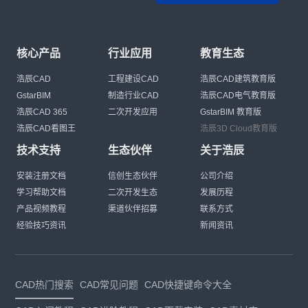
核心产品
行业应用
教育生态
浩辰CAD
工程建设CAD
浩辰CAD建筑教育版
GstarBIM
制造行业CAD
浩辰CAD电气教育版
浩辰CAD 365
二次开发应用
GstarBIM 教育版
浩辰CAD看图王
浩辰3D Cloud教育版
技术支持
生态伙伴
关于浩辰
安装注册文档
信创生态伙伴
公司介绍
学习帮助文档
二次开发生态
发展历程
产品视频教程
渠道伙伴招募
联系方式
经验技巧资讯
新闻资讯
CAD热门搜索
CAD常见问题
CAD快捷键命令大全