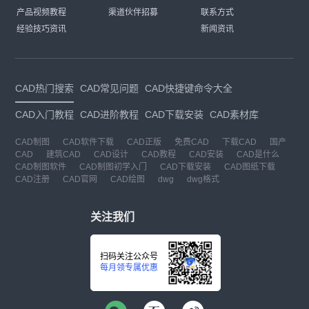
产品视频教程
渠道伙伴招募
联系方式
经验技巧资讯
新闻资讯
CAD热门搜索
CAD常见问题
CAD快捷键命令大全
CAD入门教程
CAD进阶教程
CAD下载安装
CAD素材库
CAD制图
CAD软件下载
CAD正版
免费CAD
下载CAD
国产
CAD
建筑CAD
CAD设计
CAD教程
CAD安装
CAD是什么
CAD制图软件
CAD制图初学入门
CAD下载安装
CAD图纸下载
CAD注册
CAD官网
CAD绘图
dwg
dwg格式
关注我们
扫码关注公众号
每月领专属优惠