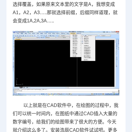
选择覆盖，如果原来文本里的文字是
A
，我想变成
A1
，
A2
，
A3
…
..
那就选择前缀，后缀同样道理，就
会变成
1A,2A,3A
…
..
以上就是在
CAD
软件中，在绘图的过程中，我
们可以统一时间内，在图纸中通过
CAD
插入大量的
数字编号，给我们的绘图带来了很大的方便。今天
就介绍这么多了。安装浩辰
CAD
软件试试吧。更多