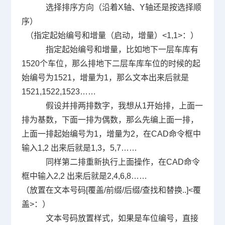
选择排序方向（沿着
X
轴、
Y
轴还是按选择顺
序）
（指定起始编号和增量（启动，增量）
<1,1>
：）
指定起始编号和增量，比如地下一层车库有
1520
个车位，那么排地下二层车库车位的时候的起
始编号为
1521
，增量为
1
，那么文本出来后就是
1521,1522,1523
……
假设并排两排数字，我想从
1
开始排，上面一
排为基数，下面一排为偶数，那么先编上面一排，
上面一排起始编号为
1
，增量为
2
，在
CAD
命令框中
输入
1,2
出来后就是
1,3
，
5,7
……
同样第二排重新执行上面操作，在
CAD
命令
框中输入
2,2
出来后就是
2,4,6,8
……
（放置在文本号码
[
覆盖
/
前缀
/
后缀
/
查找和替换
..]<
覆
盖
>
：）
文本号码放置样式，如果是车位编号，直接