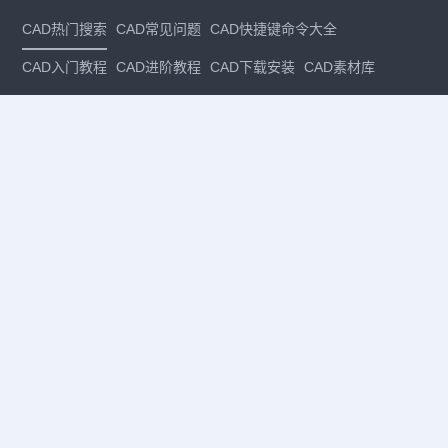
CAD热门搜索
CAD常见问题
CAD快捷键命令大全
CAD入门教程
CAD进阶教程
CAD下载安装
CAD素材库
CAD制图
CAD软件下载
CAD正版
免费CAD
下载CAD
国产
CAD
建筑CAD
CAD设计
CAD教程
CAD安装
CAD是什么
CAD制图软件
CAD制图初学入门
CAD下载安装
CAD图纸下载
CAD注册
CAD官网
CAD绘图
dwg
dwg格式
关注我们
扫码关注公众号
每月领专属优惠
Copyright © 1992-
2026
苏州浩辰软件股份有限公司 版权所有
苏ICP备
12077906号-1
增值电信业务经营许可证：
苏B2-20210241
苏公网安备