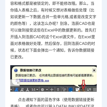
容和格式都是被锁定的，即不能修改哦。那么，当
你插入表格之后，有时候又想对表格做些处理（比
如说更新一下数据
,
合并一些单元格
,
或者是改变文字
的颜色等），这该怎么办呢？别急，浩辰
CAD
也是
可以做到接受这些在
Excel
中的数据更新的。首先打
开插入到浩辰
CAD
的这个
Excel
源文件，在
Excel
里
面对表格做好处理，然后保存，回到浩辰
CAD
的时
候，状态栏下面会弹出一个通知，告诉你数据链接
已更改。
点击通知下面的蓝色字体（使用数据链接更新
表格），或者你也可以输入
DATALINKUPDATE
这