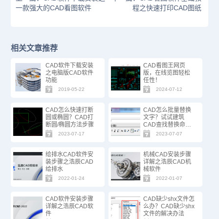
一款强大的CAD看图软件
程之快速打印CAD图纸
相关文章推荐
CAD软件下载安装
CAD看图王网页
之电脑版CAD软件
版，在线览图轻松
功能
任性！
2019-05-22
2024-07-12
CAD怎么快速打断
CAD怎么批量替换
圆或椭圆？CAD打
文字？试试建筑
断圆/椭圆方法步骤
CAD查找替换命
令！
2023-07-17
2023-07-07
给排水CAD软件安
机械CAD安装步骤
装步骤之浩辰CAD
详解之浩辰CAD机
给排水
械软件
2022-01-24
2022-01-07
CAD软件安装步骤
CAD缺少shx文件怎
详解之浩辰CAD软
么办？CAD缺少shx
件
文件的解决办法