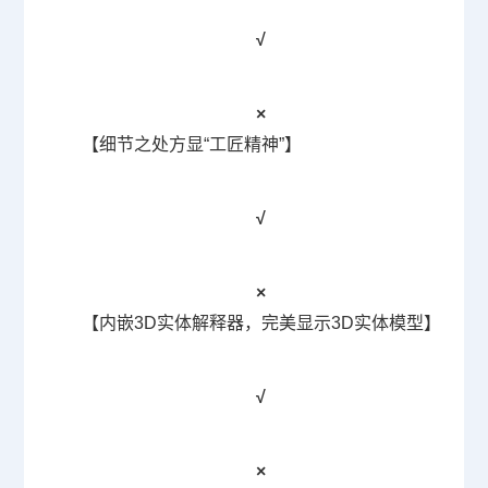
√
×
【细节之处方显“工匠精神”】
√
×
【内嵌
3D
实体解释器，完美显示
3D
实体模型】
√
×