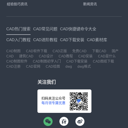
经验技巧资讯
新闻资讯
CAD热门搜索
CAD常见问题
CAD快捷键命令大全
CAD入门教程
CAD进阶教程
CAD下载安装
CAD素材库
CAD制图
CAD软件下载
CAD正版
免费CAD
下载CAD
国产
CAD
建筑CAD
CAD设计
CAD教程
CAD安装
CAD是什么
CAD制图软件
CAD制图初学入门
CAD下载安装
CAD图纸下载
CAD注册
CAD官网
CAD绘图
dwg
dwg格式
关注我们
扫码关注公众号
每月领专属优惠