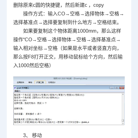
删除原来
c
圆的快捷键，然后新建
c
，
copy
操作方式：输入
CO
→空格→选择物体→空格→
选择基准点→选择要复制到什么地方→空格结束。
如果要复制这个物体距离
1000mm
，那么这样
操作
“CO
→空格→选择物体→空格→选择基准点→
输入相对坐标→空格（如果是水平或者竖直方向，
那么按
F8
打开正交，用移动鼠标给个方向，然后输
入
1000
然后空格）
3
、 移动