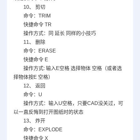
10
、 剪切
命令：
TRIM
快捷命令
TR
操作方式：同 延长 同样的小技巧
11
、 删除
命令：
ERASE
快捷命令
E
操作方式
:
输入
E
空格 选择物体 空格（或者选
择物体按
E
空格）
12
、 返回
命令：
U
操作方式：输入
U
空格，只要
CAD
没关过，可
以一直反悔到打开图纸时的状态
13
、 炸开
命令：
EXPLODE
快捷命令
X