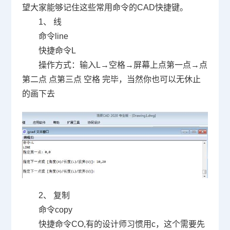
望大家能够记住这些常用命令的
CAD
快捷键。
1
、 线
命令
line
快捷命令
L
操作方式：输入
L
→空格→屏幕上点第一点→点
第二点 点第三点 空格 完毕，当然你也可以无休止
的画下去
2
、 复制
命令
copy
快捷命令
CO,
有的设计师习惯用
c
，这个需要先