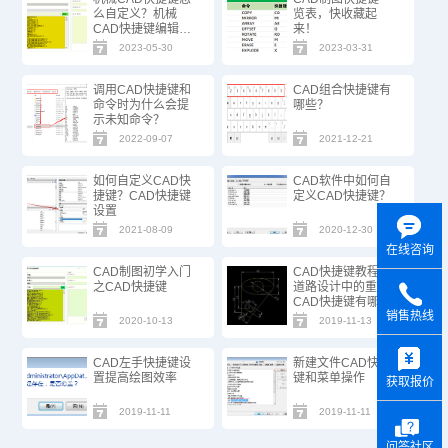
么自定义？机械
览表，快收藏起
CAD快捷键编辑技
来！
巧
2023-05-30
2023-03-31
调用CAD快捷键和
CAD组合快捷键有
命令时为什么会提
哪些？
示未知命令？
2022-09-07
2021-12-21
如何自定义CAD快
CAD软件中如何自
捷键？CAD快捷键
定义CAD快捷键？
设置
2021-08-09
2020-12-30
在线咨询
CAD制图初学入门
CAD快捷键教程之
之CAD快捷键
道路设计中的重要
CAD快捷键有哪些
销售热线
2020-10-13
2019-11-13
y
CAD左手快捷键设
新建文件CAD快捷
置提高绘图效率
键和菜单操作
获取报价
2019-11-11
2019-11-11
问答社区