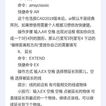
命令：
arrayclassic
快捷命令
AR
这个在浩辰
CAD2019
版本后，
ar
默认不是经典
阵列，如果想使用需要个人根据习惯修改快捷键。
操作步骤 输入
AR
空格 出现对话框 假如你向生
成一个
3
行
4
列的图形，那么行里写
3
列里写
4
下边的
“
偏移距离和方向
“
里按你自己的需要填写
9
、 延长
命令：
EXTEND
快捷命令
EX
操作方式 输入
EX
空格 选择想延长到那儿，空
格 选择被延长的线
提示：线的前边有 有可能相交的线或物体
小技巧：输入
EX
空格 空格 点被延长的物体 可
直接延长到最近的一个物体，继续点该线，可以继
续延长到下个物体。