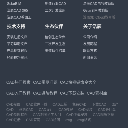
GstarBIM
制造行业CAD
浩辰CAD电气教育版
浩辰CAD 365
二次开发应用
GstarBIM 教育版
浩辰CAD看图王
浩辰3D Cloud教育版
技术支持
生态伙伴
关于浩辰
安装注册文档
信创生态伙伴
公司介绍
学习帮助文档
二次开发生态
发展历程
产品视频教程
渠道伙伴招募
联系方式
经验技巧资讯
新闻资讯
CAD热门搜索
CAD常见问题
CAD快捷键命令大全
CAD入门教程
CAD进阶教程
CAD下载安装
CAD素材库
CAD制图
CAD软件下载
CAD正版
免费CAD
下载CAD
国产
CAD
建筑CAD
CAD设计
CAD教程
CAD安装
CAD是什么
CAD制图软件
CAD制图初学入门
CAD下载安装
CAD图纸下载
CAD注册
CAD官网
CAD绘图
dwg
dwg格式