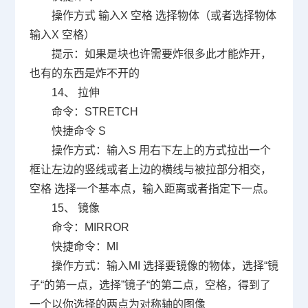
操作方式 输入
X
空格 选择物体（或者选择物体
输入
X
空格）
提示：如果是块也许需要炸很多此才能炸开，
也有的东西是炸不开的
14
、 拉伸
命令：
STRETCH
快捷命令
S
操作方式：输入
S
用右下左上的方式拉出一个
框让左边的竖线或者上边的横线与被拉部分相交，
空格 选择一个基本点，输入距离或者指定下一点。
15
、 镜像
命令：
MIRROR
快捷命令：
MI
操作方式：输入
MI
选择要镜像的物体，选择
“
镜
子
“
的第一点，选择
”
镜子
“
的第二点，空格，得到了
一个以你选择的两点为对称轴的图像