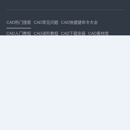
CAD热门搜索
CAD常见问题
CAD快捷键命令大全
CAD入门教程
CAD进阶教程
CAD下载安装
CAD素材库
CAD制图
CAD软件下载
CAD正版
免费CAD
下载CAD
国产
CAD
建筑CAD
CAD设计
CAD教程
CAD安装
CAD是什么
CAD制图软件
CAD制图初学入门
CAD下载安装
CAD图纸下载
CAD注册
CAD官网
CAD绘图
dwg
dwg格式
关注我们
扫码关注公众号
每月领专属优惠