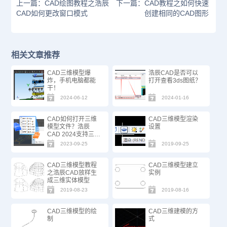
上一篇：CAD绘图教程之浩辰
下一篇：CAD教程之如何快速
CAD如何更改窗口模式
创建相同的CAD图形
相关文章推荐
CAD三维模型爆
浩辰CAD是否可以
炸，手机电脑都能
打开查看3ds图纸？
干！
2024-06-12
2024-01-16
CAD如何打开三维
CAD三维模型渲染
模型文件？浩辰
设置
CAD 2024支持三维
模型STEP/IGES
2023-09-25
2019-09-25
啦！
CAD三维模型教程
CAD三维模型建立
之浩辰CAD放样生
实例
成三维实体模型
2019-08-23
2019-08-16
CAD三维模型的绘
CAD三维建模的方
制
式