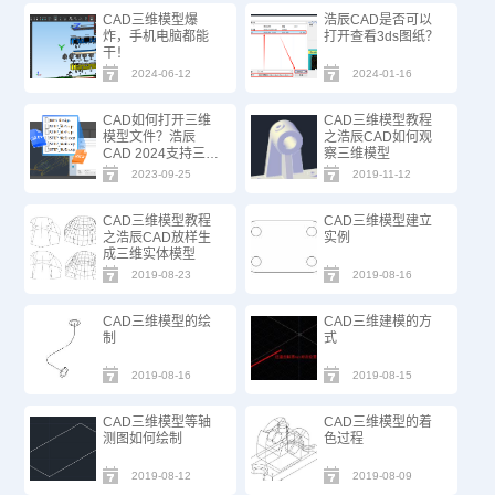
CAD三维模型爆
浩辰CAD是否可以
炸，手机电脑都能
打开查看3ds图纸？
干！
2024-06-12
2024-01-16
CAD如何打开三维
CAD三维模型教程
模型文件？浩辰
之浩辰CAD如何观
CAD 2024支持三维
察三维模型
模型STEP/IGES
2023-09-25
2019-11-12
啦！
CAD三维模型教程
CAD三维模型建立
之浩辰CAD放样生
实例
成三维实体模型
2019-08-23
2019-08-16
CAD三维模型的绘
CAD三维建模的方
制
式
2019-08-16
2019-08-15
CAD三维模型等轴
CAD三维模型的着
测图如何绘制
色过程
2019-08-12
2019-08-09