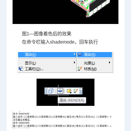
图
1
—图像着色后的效果
在命令栏输入
shademode
，回车执行