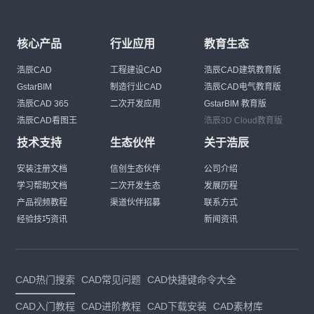
核心产品
行业应用
教育生态
浩辰CAD
工程建设CAD
浩辰CAD建筑教育版
GstarBIM
制造行业CAD
浩辰CAD电气教育版
浩辰CAD 365
二次开发应用
GstarBIM 教育版
浩辰CAD看图王
浩辰3D Cloud教育版
技术支持
生态伙伴
关于浩辰
安装注册文档
信创生态伙伴
公司介绍
学习帮助文档
二次开发生态
发展历程
产品视频教程
渠道伙伴招募
联系方式
经验技巧资讯
新闻资讯
CAD热门搜索
CAD常见问题
CAD快捷键命令大全
CAD入门教程
CAD进阶教程
CAD下载安装
CAD素材库