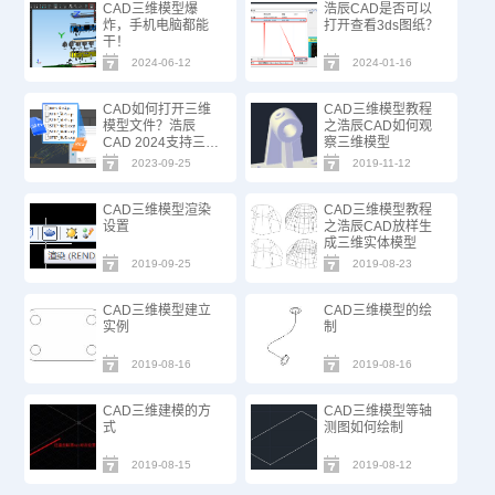
CAD三维模型爆
浩辰CAD是否可以
炸，手机电脑都能
打开查看3ds图纸？
干！
2024-06-12
2024-01-16
CAD如何打开三维
CAD三维模型教程
模型文件？浩辰
之浩辰CAD如何观
CAD 2024支持三维
察三维模型
模型STEP/IGES
2023-09-25
2019-11-12
啦！
CAD三维模型渲染
CAD三维模型教程
设置
之浩辰CAD放样生
成三维实体模型
2019-09-25
2019-08-23
CAD三维模型建立
CAD三维模型的绘
实例
制
2019-08-16
2019-08-16
CAD三维建模的方
CAD三维模型等轴
式
测图如何绘制
2019-08-15
2019-08-12