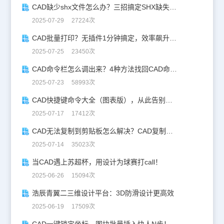
CAD缺少shx文件怎么办？三招搞定SHX缺失难题
2025-07-29 27224次
CAD批量打印？无插件1分钟搞定，效率飙升90%！
2025-07-25 23450次
CAD命令栏怎么调出来？4种方法找回CAD命令栏
2025-07-23 58993次
CAD快捷键命令大全（图表版），从此告别低效绘图！
2025-07-17 17412次
CAD无法复制到剪贴板怎么解决？CAD复制失灵自救指南
2025-07-14 35023次
当CAD遇上苏超杯，用设计为球赛打call！
2025-06-26 15094次
浩辰青翼二三维设计平台：3D防滑设计更高效
2025-06-19 17509次
CAD一键锁定坐标，图块批量插入快人N步！