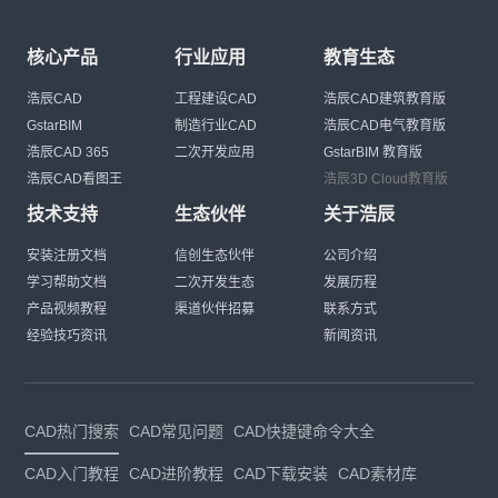
核心产品
行业应用
教育生态
浩辰CAD
工程建设CAD
浩辰CAD建筑教育版
GstarBIM
制造行业CAD
浩辰CAD电气教育版
浩辰CAD 365
二次开发应用
GstarBIM 教育版
浩辰CAD看图王
浩辰3D Cloud教育版
技术支持
生态伙伴
关于浩辰
安装注册文档
信创生态伙伴
公司介绍
学习帮助文档
二次开发生态
发展历程
产品视频教程
渠道伙伴招募
联系方式
经验技巧资讯
新闻资讯
CAD热门搜索
CAD常见问题
CAD快捷键命令大全
CAD入门教程
CAD进阶教程
CAD下载安装
CAD素材库