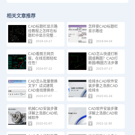
相关文章推荐
CAD标题栏显示路
怎样使CAD标题栏
径教程之怎样在标
显示路径
题栏中显示完整路
径
2019-10-17
2019-04-24
CAD看图王网页
CAD怎么快速打断
版，在线览图轻松
圆或椭圆？CAD打
任性！
断圆/椭圆方法步骤
2024-07-12
2023-07-17
CAD怎么批量替换
给排水CAD软件安
文字？试试建筑
装步骤之浩辰CAD
CAD查找替换命
给排水
令！
2023-07-07
2022-01-24
机械CAD安装步骤
CAD软件安装步骤
详解之浩辰CAD机
详解之浩辰CAD软
械软件
件
2022-01-07
2021-11-30