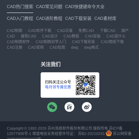
CAD热门搜索
CAD常见问题
CAD快捷键命令大全
CAD入门教程
CAD进阶教程
CAD下载安装
CAD素材库
CAD制图
CAD软件下载
CAD正版
免费CAD
下载CAD
国产
CAD
建筑CAD
CAD设计
CAD教程
CAD安装
CAD是什么
CAD制图软件
CAD制图初学入门
CAD下载安装
CAD图纸下载
CAD注册
CAD官网
CAD绘图
dwg
dwg格式
关注我们
扫码关注公众号
每月领专属优惠
Copyright © 1992-
2026
苏州浩辰软件股份有限公司 版权所有
苏ICP备
12077906号-1
增值电信业务经营许可证：
苏B2-20210241
苏公网安备