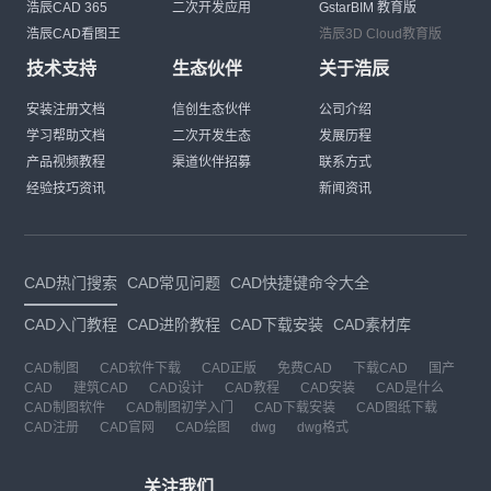
浩辰CAD 365
二次开发应用
GstarBIM 教育版
浩辰CAD看图王
浩辰3D Cloud教育版
技术支持
生态伙伴
关于浩辰
安装注册文档
信创生态伙伴
公司介绍
学习帮助文档
二次开发生态
发展历程
产品视频教程
渠道伙伴招募
联系方式
经验技巧资讯
新闻资讯
CAD热门搜索
CAD常见问题
CAD快捷键命令大全
CAD入门教程
CAD进阶教程
CAD下载安装
CAD素材库
CAD制图
CAD软件下载
CAD正版
免费CAD
下载CAD
国产
CAD
建筑CAD
CAD设计
CAD教程
CAD安装
CAD是什么
CAD制图软件
CAD制图初学入门
CAD下载安装
CAD图纸下载
CAD注册
CAD官网
CAD绘图
dwg
dwg格式
关注我们