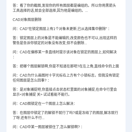
答：看了你的截图,发现你的所有图层都是编组的。所以你用黑箭头
工具选择的话,就会全部选择,因为他是编组的。...
CAD对象图层删除
问：CAD"在锁定图层上有1个对象未更新,已从选择集中删除" ：
答：锁定图层上的对象是不能编辑的,改变颜色也不可以,出现这样的
警告是告诉你锁定的对象没有改变,但不会删除...
问：CAD在偏移某一条直线时提示该对象在锁定的图层上,如何解决
：
答：把哪个图层解锁啊,你是不知道在那吧?在左上角,直线命令的上面
问：CAD为什么画图时十字光标右上方有个小锁标志，但我没有锁定
任何图层是怎么回事? ：
答：是对象捕捉吧,你直接点击状态栏里面的对象捕捉,在命令行里会
显示<对象捕捉 关> 试试看能不能行。
问：CAD图锁定在一个图层上怎么解决：
答：在图层中锁定了的解锁不就行了吗?或是冻结了的图层,解冻就行
了呀.还有什么不行...
问：CAD中某一图层被锁住了,怎么解锁啊? ：