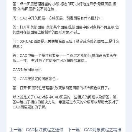
答：点击图层管理器里的 小锁 标志即可 小灯泡是显示/隐藏图层 拓
展: 冻结图层后,就不能在该...
问：CAD中开关图层、冻结图层、锁定图层有什么区别? ：
答：打开和关闭图层: 关闭某个图层后,该图层中的对象将不再显示,但
仍然可在该图层上绘制新的图形对象,不过...
问：004
CAD图层
提示关联填充图元位于锁定或冻结的图层上,是什么
意思 ：
答：CAD中每一个操作都要基于一个图层才能执行,就像画画要画在
纸上一样。 有时为了方便操作可以将图层冻结...
CAD对象图层颜色
问：CAD被锁定的图层颜色 ：
答：打开“图层特性管理器”,改变该锁定图层的相应颜色就行了。
以上就是关于CAD对象中CAD图层的一些相关的问题以及解答，解
答中给出了相应的解决方法，希望通过今天的介绍可以帮助大家对于
CAD图层更加的了解。
上一篇：CAD标注教程之通过
下一篇：CAD对象教程之精准