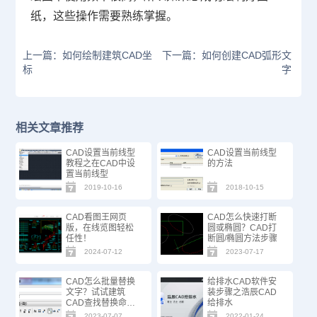
纸，这些操作需要熟练掌握。
上一篇：如何绘制建筑CAD坐
下一篇：如何创建CAD弧形文
标
字
相关文章推荐
CAD设置当前线型
CAD设置当前线型
教程之在CAD中设
的方法
置当前线型
2019-10-16
2018-10-15
CAD看图王网页
CAD怎么快速打断
版，在线览图轻松
圆或椭圆？CAD打
任性！
断圆/椭圆方法步骤
2024-07-12
2023-07-17
CAD怎么批量替换
给排水CAD软件安
文字？试试建筑
装步骤之浩辰CAD
CAD查找替换命
给排水
令！
2023-07-07
2022-01-24