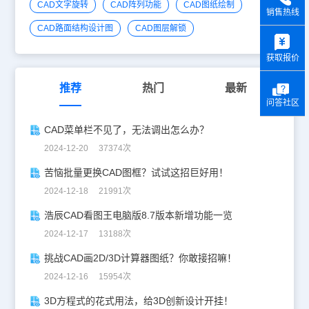
CAD文字旋转
CAD阵列功能
CAD图纸绘制
销售热线
CAD路面结构设计图
CAD图层解锁
y
获取报价
推荐
热门
最新
问答社区
CAD菜单栏不见了，无法调出怎么办？
2024-12-20 37374次
苦恼批量更换CAD图框？试试这招巨好用！
2024-12-18 21991次
浩辰CAD看图王电脑版8.7版本新增功能一览
2024-12-17 13188次
挑战CAD画2D/3D计算器图纸？你敢接招嘛！
2024-12-16 15954次
3D方程式的花式用法，给3D创新设计开挂！