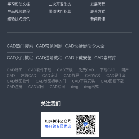
学习帮助文档
二次开发生态
发展历程
产品视频教程
渠道伙伴招募
联系方式
经验技巧资讯
新闻资讯
CAD热门搜索
CAD常见问题
CAD快捷键命令大全
CAD入门教程
CAD进阶教程
CAD下载安装
CAD素材库
CAD制图
CAD软件下载
CAD正版
免费CAD
下载CAD
国产
CAD
建筑CAD
CAD设计
CAD教程
CAD安装
CAD是什么
CAD制图软件
CAD制图初学入门
CAD下载安装
CAD图纸下载
CAD注册
CAD官网
CAD绘图
dwg
dwg格式
关注我们
扫码关注公众号
每月领专属优惠