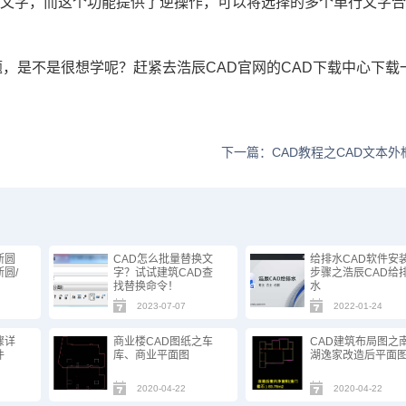
行文字，而这个功能提供了逆操作，可以将选择的多个单行文字
题，是不是很想学呢？赶紧去浩辰
CAD官网
的CAD下载中心下载
下一篇：CAD教程之CAD文本外
断圆
CAD怎么批量替换文
给排水CAD软件安
圆/
字？试试建筑CAD查
步骤之浩辰CAD给
找替换命令！
水
2023-07-07
2022-01-24
骤详
商业楼CAD图纸之车
CAD建筑布局图之
件
库、商业平面图
湖逸家改造后平面
2020-04-22
2020-04-22