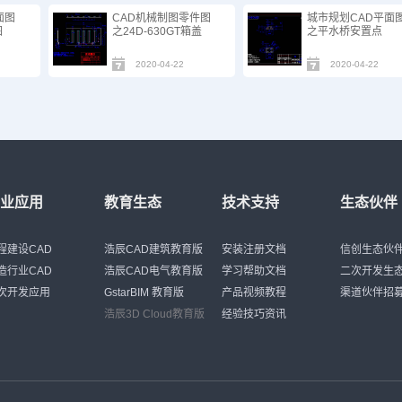
面图
CAD机械制图零件图
城市规划CAD平面
图
之24D-630GT箱盖
之平水桥安置点
2020-04-22
2020-04-22
行业应用
教育生态
技术支持
生态伙伴
程建设CAD
浩辰CAD建筑教育版
安装注册文档
信创生态伙
造行业CAD
浩辰CAD电气教育版
学习帮助文档
二次开发生
次开发应用
GstarBIM 教育版
产品视频教程
渠道伙伴招
浩辰3D Cloud教育版
经验技巧资讯