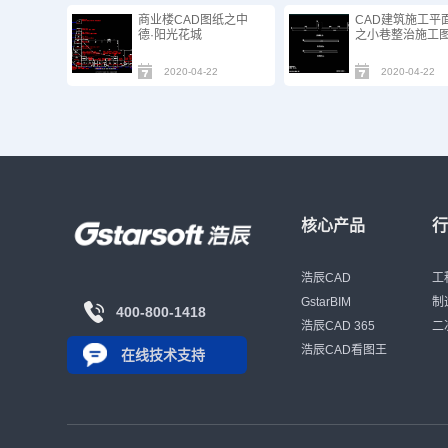
商业楼CAD图纸之中
CAD建筑施工平
德·阳光花城
之小巷整治施工
2020-04-22
2020-04-22
核心产品
浩辰CAD
工
GstarBIM
制
400-800-1418
浩辰CAD 365
二
浩辰CAD看图王
在线技术支持