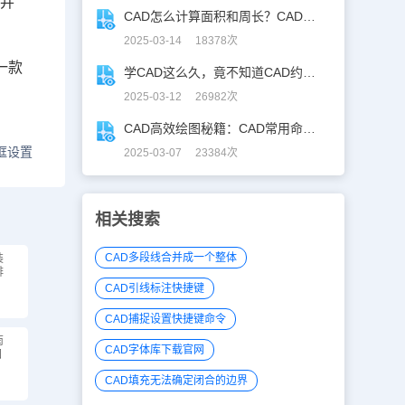
合并
CAD怎么计算面积和周长？CAD面积周长计算全攻略
2025-03-14 18378次
一款
学CAD这么久，竟不知道CAD约束功能！
2025-03-12 26982次
CAD高效绘图秘籍：CAD常用命令大全图表珍藏版
框设置
2025-03-07 23384次
相关搜索
CAD多段线合并成一个整体
装
排
CAD引线标注快捷键
CAD捕捉设置快捷键命令
南
CAD字体库下载官网
图
CAD填充无法确定闭合的边界