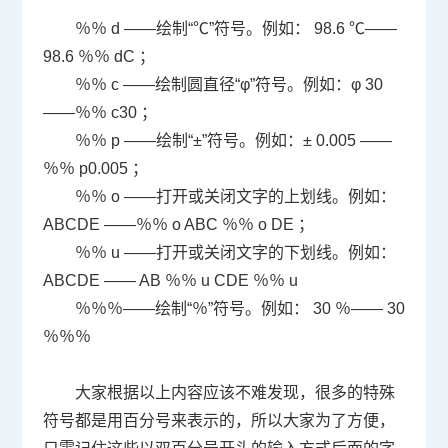
％％
d
——绘制“℃”符号。例如：
98.6
℃——
98.6
％％
dC
；
％％
c
——绘制圆直径“φ”符号。例如：φ
30
——％％
c30
；
％％
p
——绘制“±”符号。例如：±
0.005
——
％％
p0.005
；
％％
o
——打开或关闭文字的上划线。例如：
ABCDE
——％％
o ABC
％％
o DE
；
％％
u
——打开或关闭文字的下划线。例如：
ABCDE
——
AB
％％
u CDE
％％
u
％％％——绘制“％”符号。例如：
30
％——
30
％％％
大家根据以上内容应该不难发现，很多的特殊
符号都是用百分号来表示的，所以大家为了方便，