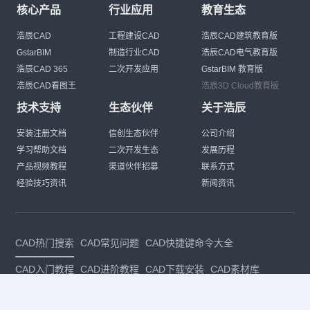
核心产品
行业应用
教育生态
浩辰CAD
工程建设CAD
浩辰CAD建筑教育版
GstarBIM
制造行业CAD
浩辰CAD电气教育版
浩辰CAD 365
二次开发应用
GstarBIM 教育版
浩辰CAD看图王
浩辰3D Cloud教育版
技术支持
生态伙伴
关于浩辰
安装注册文档
信创生态伙伴
公司介绍
学习帮助文档
二次开发生态
发展历程
产品视频教程
渠道伙伴招募
联系方式
经验技巧资讯
新闻资讯
CAD热门搜索
CAD常见问题
CAD快捷键命令大全
CAD入门教程
CAD进阶教程
CAD下载安装
CAD素材库
CAD制图
CAD软件下载
CAD正版
免费CAD
下载CAD
国产
CAD
建筑CAD
CAD设计
CAD教程
CAD安装
CAD是什么