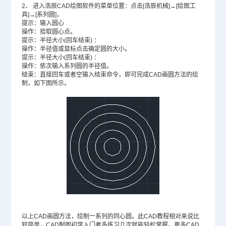
2、
进入浩辰
CAD绘图
软件的菜单位置：点击[浩辰机械]→[绘图工
具]→[系列圆]，
提示：输入圆心
操作：拾取圆心点。
提示：半径大小(回车结束) ：
操作：半径值或鼠标点击确定圆的大小。
提示：半径大小(回车结束) ：
操作：依次输入系列圆的半径值。
结束：直接回车或者空输入结束命令，即可完成CAD画圆方法的绘
制，如下图所示。
以上CAD画圆方法，绘制一系列的同心圆。此
CAD教程
相对来说比
较简单，
CAD制图初学入门
者多练习几次就能轻松掌握。更多CAD