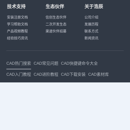
技术支持
生态伙伴
关于浩辰
安装注册文档
信创生态伙伴
公司介绍
学习帮助文档
二次开发生态
发展历程
产品视频教程
渠道伙伴招募
联系方式
经验技巧资讯
新闻资讯
CAD热门搜索
CAD常见问题
CAD快捷键命令大全
CAD入门教程
CAD进阶教程
CAD下载安装
CAD素材库
CAD制图
CAD软件下载
CAD正版
免费CAD
下载CAD
国产
CAD
建筑CAD
CAD设计
CAD教程
CAD安装
CAD是什么
CAD制图软件
CAD制图初学入门
CAD下载安装
CAD图纸下载
CAD注册
CAD官网
CAD绘图
dwg
dwg格式
关注我们