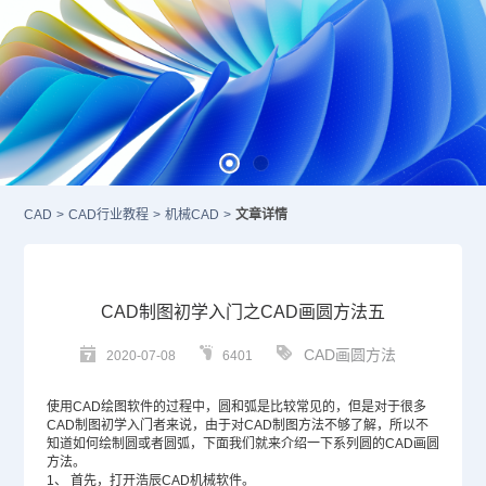
CAD
>
CAD行业教程
>
机械CAD
>
文章详情
CAD制图初学入门之CAD画圆方法五
CAD画圆方法
2020-07-08
6401
使用
CAD绘图软件
的过程中，圆和弧是比较常见的，但是对于很多
CAD
制图初学入门者来说，由于对
CAD制图
方法不够了解，所以不
知道如何绘制圆或者圆弧，下面我们就来介绍一下系列圆的CAD画圆
方法。
1、
首先，打开浩辰CAD机械软件。