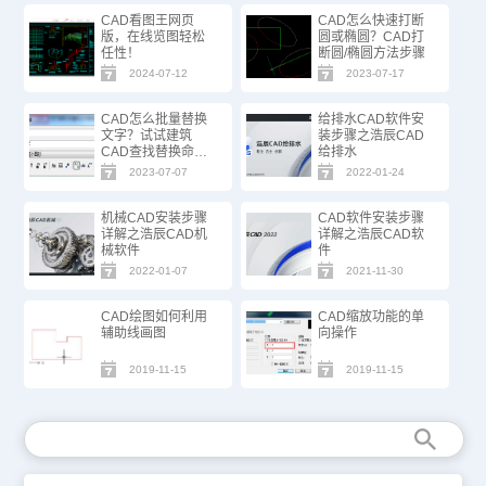
CAD看图王网页
CAD怎么快速打断
版，在线览图轻松
圆或椭圆？CAD打
任性！
断圆/椭圆方法步骤
2024-07-12
2023-07-17
CAD怎么批量替换
给排水CAD软件安
文字？试试建筑
装步骤之浩辰CAD
CAD查找替换命
给排水
令！
2023-07-07
2022-01-24
机械CAD安装步骤
CAD软件安装步骤
详解之浩辰CAD机
详解之浩辰CAD软
械软件
件
2022-01-07
2021-11-30
CAD绘图如何利用
CAD缩放功能的单
辅助线画图
向操作
2019-11-15
2019-11-15