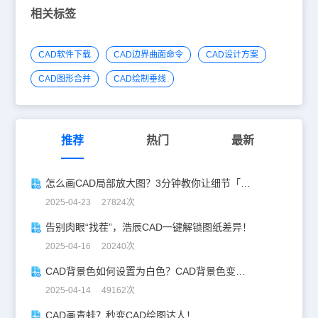
相关标签
CAD软件下载
CAD边界曲面命令
CAD设计方案
CAD图形合并
CAD绘制垂线
推荐
热门
最新
怎么画CAD局部放大图？3分钟教你让细节「说话」！
2025-04-23 27824次
告别肉眼“找茬”，浩辰CAD一键解锁图纸差异！
2025-04-16 20240次
CAD背景色如何设置为白色？CAD背景色变白实操指南
2025-04-14 49162次
CAD画青蛙？秒变CAD绘图达人！