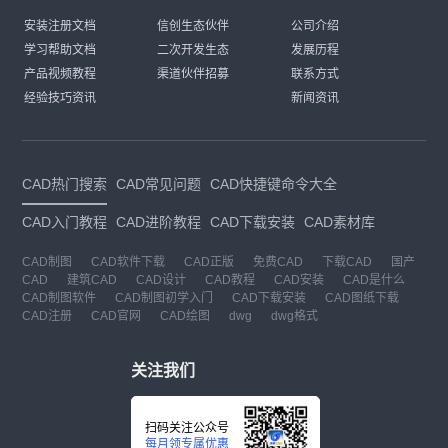
安装注册文档
信创生态伙伴
公司介绍
学习帮助文档
二次开发生态
发展历程
产品视频教程
渠道伙伴招募
联系方式
经验技巧资讯
新闻资讯
CAD热门搜索
CAD常见问题
CAD快捷键命令大全
CAD入门教程
CAD进阶教程
CAD下载安装
CAD素材库
CAD制图
CAD软件下载
CAD正版
免费CAD
下载CAD
国产
CAD
建筑CAD
CAD设计
CAD教程
CAD安装
CAD是什么
CAD制图软件
CAD制图初学入门
CAD下载安装
CAD图纸下载
CAD注册
CAD官网
CAD绘图
dwg
dwg格式
关注我们
扫码关注公众号
每月领专属优惠