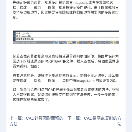
先确定好裁剪边界，接着使用裁剪命令imageclip或者在菜单栏选
择：修改——裁剪——图像，接着按提示操作即可。由于图像裁剪只
支持多边形边界，因此需要使用圆形或椭圆形边界需要借助多段线绘
制。
倘若图像边界很复杂那么直接将其设置透明更加简便。将图片保存为
带透明区域或通道的PNG\TGA\TIF文件，插入图像后，将图像属性设
置为透明，如图：
需要注意的是，该操作下矩形框依然显示，要想不显示边框，那么需
要在修改——对象——图像——边框中将imageframe的值设置为0。
以上就是我给你们讲的CAD光栅图像裁剪或者设置透明的方法，很多
人不是很理解，就请你们按照文中提到的方法去做，一步一步的来，
这样你就能熟练掌握了。
上一篇：CAD计算图形面积的
下一篇：CAD带基点复制的方
方法
法