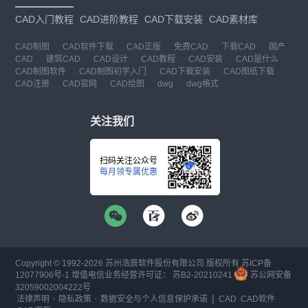
CAD入门教程
CAD进阶教程
CAD下载安装
CAD素材库
CAD制图
CAD软件下载
CAD正版
免费CAD
下载CAD
国产
CAD
建筑CAD
CAD设计
CAD教程
CAD安装
CAD是什么
CAD制图软件
CAD制图初学入门
CAD下载安装
CAD图纸下载
CAD注册
CAD官网
CAD绘图
dwg
dwg格式
关注我们
扫码关注公众号
每月领专属优惠
Copyright © 1992-
2026
苏州浩辰软件股份有限公司 版权所有
苏ICP备
12077906号-1
增值电信业务经营许可证：
苏B2-20210241
苏公网安备
32059002004222号
·
·
|
法律声明
隐私政策
数据安全与个人信息保护承诺
CAD
CAD软件