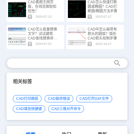
CAD看图王网页
CAD怎么快速打断
版，在线览图轻松
圆或椭圆？CAD打
任性！
断圆/椭圆方法步骤
2024-07-12
2023-07-17
CAD怎么批量替换
CAD中怎么画带有
文字？试试建筑
箭头的圆弧？弧形
CAD查找替换命
CAD箭头绘制步骤
令！
2023-07-07
2022-10-17
相关标签
CAD打印图纸
CAD致命错误
CAD打开DXF文件
CAD填充快捷键
CAD三维对齐命令