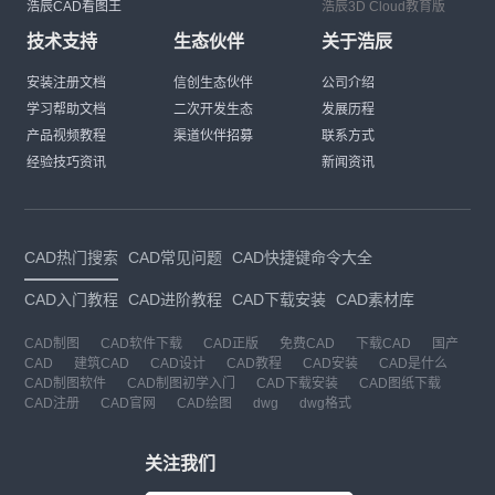
浩辰CAD看图王
浩辰3D Cloud教育版
技术支持
生态伙伴
关于浩辰
安装注册文档
信创生态伙伴
公司介绍
学习帮助文档
二次开发生态
发展历程
产品视频教程
渠道伙伴招募
联系方式
经验技巧资讯
新闻资讯
CAD热门搜索
CAD常见问题
CAD快捷键命令大全
CAD入门教程
CAD进阶教程
CAD下载安装
CAD素材库
CAD制图
CAD软件下载
CAD正版
免费CAD
下载CAD
国产
CAD
建筑CAD
CAD设计
CAD教程
CAD安装
CAD是什么
CAD制图软件
CAD制图初学入门
CAD下载安装
CAD图纸下载
CAD注册
CAD官网
CAD绘图
dwg
dwg格式
关注我们