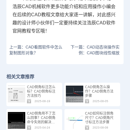
浩辰CAD机械软件更多功能介绍和应用操作小编会
在后续的
CAD教程
文章给大家逐一讲解，对此感兴
趣的设计师小伙伴们一定要持续关注浩辰CAD软件
官网教程专区哦！
上一篇：CAD看图软件中怎么
下一篇：CAD动态块操作实
复制图形对象？
例：CAD图块线性缩放
相关文章推荐
CAD倒角标注怎么
CAD倒角怎么操
标？CAD倒角标注
作？CAD倒角方法
方法技巧
步骤
2025-08-19
2025-08-05
CAD倒角用不了怎
CAD如何标注倒角
么回事？CAD倒角
尺寸？CAD倒角尺
命令失效的解决方
寸标注方法步骤
法
2025-04-24
2023-08-08