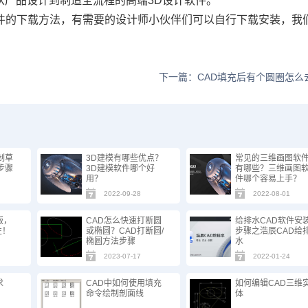
从产品设计到制造全流程的高端3D设计软件。
件的下载方法，有需要的设计师小伙伴们可以自行下载安装，我
下一篇：CAD填充后有个圆圈怎么
制草
3D建模有哪些优点？
常见的三维画图软
步骤
3D建模软件哪个好
有哪些？三维画图
用？
件哪个容易上手？
2022-09-28
2022-08-01
版，
CAD怎么快速打断圆
给排水CAD软件安
性！
或椭圆？CAD打断圆/
步骤之浩辰CAD给
椭圆方法步骤
水
2023-07-17
2022-01-24
求
CAD中如何使用填充
如何编辑CAD三维
命令绘制剖面线
体