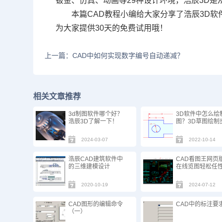
钣金、仿真、动画等29种设计环境，浩辰3D是
本篇
CAD教程
小编给大家分享了浩辰3D软
为大家提供30天的免费试用哦！
上一篇：CAD中如何实现数字编号自动递减？
相关文章推荐
3d制图软件哪个好？
3D软件中怎么绘
浩辰3D了解一下！
图？3D草图绘制
2024-03-07
2022-10-14
浩辰CAD建筑软件中
CAD看图王网页
的三维建模设计
在线览图轻松任
2020-10-19
2024-07-12
CAD图形的编辑命令
CAD中的标注要
（一）