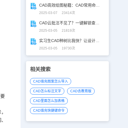
CAD高效绘图秘籍：CAD常用命令大全图表珍藏版
2025-03-07 23414次
CAD云批注不见了？一键解锁查看秘籍！
2025-03-05 21819次
实习生CAD种树比我快？让设计长出新可能
2025-03-05 19730次
相关搜索
CAD填充图案怎么导入
CAD怎么标注文字
CAD去教育版
合要
CAD里面怎么加表格
CAD填充快捷键命令
术，
图、