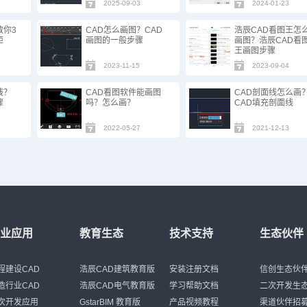
2025-09-03
2024-01-23
教你3
CAD怎么画图？CAD
浩辰CAD看图王怎
矩
画图的一般步骤
画图？浩辰CAD看
王画图步骤
2023-11-15
2023-09-04
线？
CAD看图软件能画图
CAD剖面线怎么画
骤
吗？怎么画？
CAD填充剖面线
2022-05-27
2021-12-13
行业应用
教育生态
技术支持
生态伙伴
程建设CAD
浩辰CAD建筑教育版
安装注册文档
信创生态伙
造行业CAD
浩辰CAD电气教育版
学习帮助文档
二次开发生
次开发应用
GstarBIM 教育版
产品视频教程
渠道伙伴招