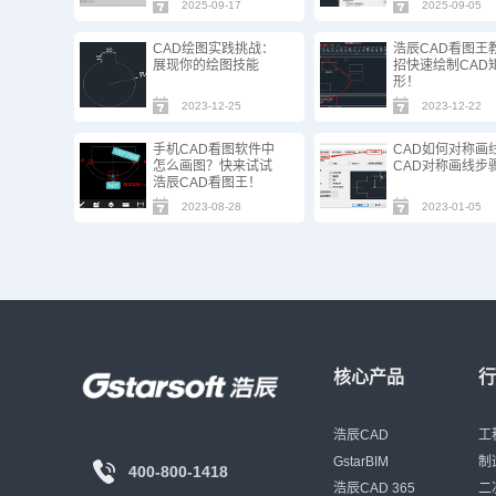
2025-09-17
2025-09-05
CAD绘图实践挑战：
浩辰CAD看图王
展现你的绘图技能
招快速绘制CAD
形！
2023-12-25
2023-12-22
手机CAD看图软件中
CAD如何对称画
怎么画图？快来试试
CAD对称画线步
浩辰CAD看图王！
2023-08-28
2023-01-05
核心产品
浩辰CAD
工
GstarBIM
制
400-800-1418
浩辰CAD 365
二