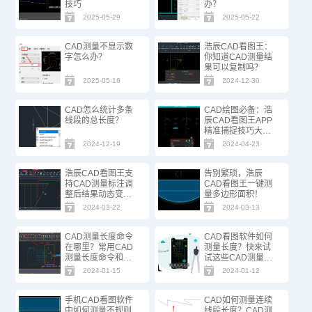
技巧
办？
2025-05-29
2025-05-22
CAD测量不显示数
浩辰CAD看图王：
字怎么办？
你知道CAD测量结
果可以复制吗？
2025-05-16
2024-12-30
CAD怎么统计多条
CAD绘图必备：浩
线段的总长度？
辰CAD看图王APP
精准捕捉技巧大公
开！
2024-12-19
2024-04-23
浩辰CAD看图王支
告别繁琐，浩辰
持CAD测量标注调
CAD看图王一键测
整后结果动态变化
量多边形面积！
啦！
2024-03-22
2024-03-13
CAD测量长度命令
CAD看图软件如何
在哪里？常用CAD
测量长度？快来试
测量长度命令和快
试这些CAD测量工
捷键分享
具！
2024-01-15
2024-01-12
手机CAD看图软件
CAD如何测量连续
中如何测量不规则
线段长度？CAD测