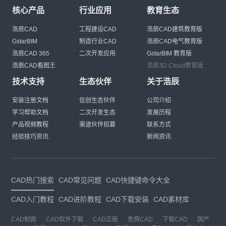
核心产品
行业应用
教育生态
浩辰CAD
工程建设CAD
浩辰CAD建筑教育版
GstarBIM
制造行业CAD
浩辰CAD电气教育版
浩辰CAD 365
二次开发应用
GstarBIM 教育版
浩辰CAD看图王
浩辰3D Cloud教育版
技术支持
生态伙伴
关于浩辰
安装注册文档
信创生态伙伴
公司介绍
学习帮助文档
二次开发生态
发展历程
产品视频教程
渠道伙伴招募
联系方式
经验技巧资讯
新闻资讯
CAD热门搜索
CAD常见问题
CAD快捷键命令大全
CAD入门教程
CAD进阶教程
CAD下载安装
CAD素材库
CAD制图
CAD软件下载
CAD正版
免费CAD
下载CAD
国产