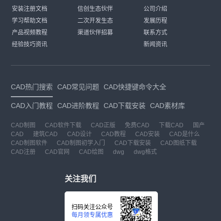
安装注册文档
信创生态伙伴
公司介绍
学习帮助文档
二次开发生态
发展历程
产品视频教程
渠道伙伴招募
联系方式
经验技巧资讯
新闻资讯
CAD热门搜索
CAD常见问题
CAD快捷键命令大全
CAD入门教程
CAD进阶教程
CAD下载安装
CAD素材库
CAD制图
CAD软件下载
CAD正版
免费CAD
下载CAD
国产
CAD
建筑CAD
CAD设计
CAD教程
CAD安装
CAD是什么
CAD制图软件
CAD制图初学入门
CAD下载安装
CAD图纸下载
CAD注册
CAD官网
CAD绘图
dwg
dwg格式
关注我们
扫码关注公众号
每月领专属优惠