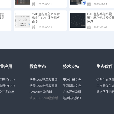
2025-03-11
2023-11-24
全怎
CAD坐标点怎么显示
CAD坐标系怎么设
常见
出来？CAD注坐标点
置？用户坐标系设
命令
技巧
2022-06-21
2022-03-09
行业应用
教育生态
技术支持
生态伙伴
程建设CAD
浩辰CAD建筑教育版
安装注册文档
信创生态伙
造行业CAD
浩辰CAD电气教育版
学习帮助文档
二次开发生
次开发应用
GstarBIM 教育版
产品视频教程
渠道伙伴招
浩辰3D Cloud教育版
经验技巧资讯