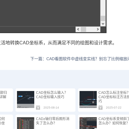
灵活地转换CAD坐标系，从而满足不同的绘图和设计需求。
下一篇：CAD看图软件中虚线变实线？别忘了比例缩放
全部归
CAD坐标怎么输入？
CAD怎么标注坐标
详解
CAD坐标输入技巧
CAD坐标标注方法
巧
2025-08-14
2025-07-22
如何
CADz轴归零后图形消
CAD坐标系变倾斜
D坐
失了怎么办？
怎么办？如何恢复