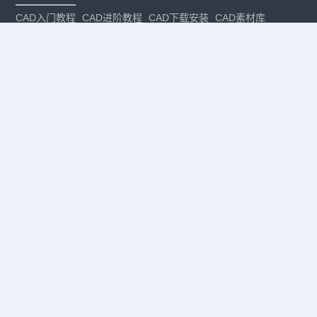
CAD入门教程
CAD进阶教程
CAD下载安装
CAD素材库
CAD制图
CAD软件下载
CAD正版
免费CAD
下载CAD
国产
CAD
建筑CAD
CAD设计
CAD教程
CAD安装
CAD是什么
CAD制图软件
CAD制图初学入门
CAD下载安装
CAD图纸下载
CAD注册
CAD官网
CAD绘图
dwg
dwg格式
关注我们
扫码关注公众号
每月领专属优惠
Copyright © 1992-
2026
苏州浩辰软件股份有限公司 版权所有
苏ICP备
12077906号-1
增值电信业务经营许可证：
苏B2-20210241
苏公网安备
32059002004222号
·
·
|
法律声明
隐私政策
数据安全与个人信息保护承诺
CAD
CAD软件